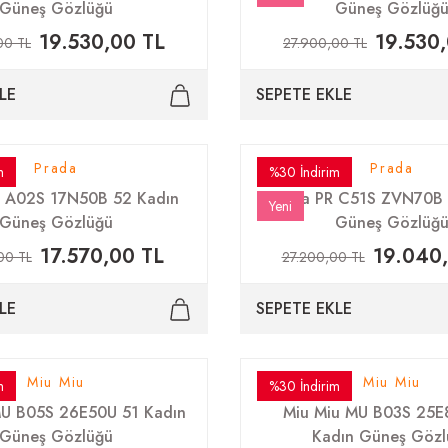
Güneş Gözlüğü
Güneş Gözlüğ
19.530,00 TL
19.530
00 TL
27.900,00 TL
LE
SEPETE EKLE
Prada
Prada
m
%30 İndirim
R A02S 17N50B 52 Kadın
Prada PR C51S ZVN70B 
Yeni
Güneş Gözlüğü
Güneş Gözlüğ
17.570,00 TL
19.040
00 TL
27.200,00 TL
LE
SEPETE EKLE
Miu Miu
Miu Miu
m
%30 İndirim
MU B05S 26E50U 51 Kadın
Miu Miu MU B03S 25
Güneş Gözlüğü
Kadın Güneş Gözl