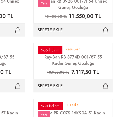
54 Unisex
Ray-Ban RB 3928 001/7I 54 Unisex
Yeni
ü
Güneş Gözlüğü
00 TL
11.550,00 TL
15.400,00 TL
SEPETE EKLE
Ray-Ban
%35 İndirim
3/87 55
Ray-Ban RB 3774D 001/87 55
üğü
Kadın Güneş Gözlüğü
50 TL
7.117,50 TL
10.950,00 TL
SEPETE EKLE
Prada
%30 İndirim
 57 Kadın
Prada PR C07S 16K90A 51 Kadın
Yeni