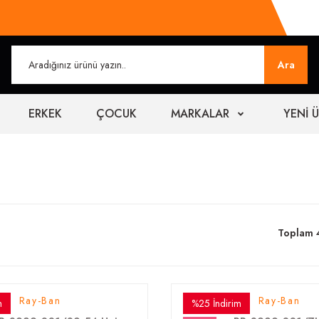
Ara
ERKEK
ÇOCUK
MARKALAR
YENİ 
Toplam 
Ray-Ban
Ray-Ban
m
%25 İndirim