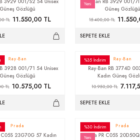
B 3929 001/S2 54 Unisex
Ray-Ban RB 3929 001/7I 
Yeni
Güneş Gözlüğü
Güneş Gözlüğ
11.550,00 TL
11.550,
00 TL
15.400,00 TL
LE
SEPETE EKLE
Ray-Ban
Ray-Ban
m
%35 İndirim
B 3928 001/71 54 Unisex
Ray-Ban RB 3774D 00
Güneş Gözlüğü
Kadın Güneş Gözl
10.575,00 TL
7.117,
00 TL
10.950,00 TL
LE
SEPETE EKLE
Prada
Prada
m
%30 İndirim
 C05S 23G70G 57 Kadın
Prada PR C05S 20D50Q
Yeni