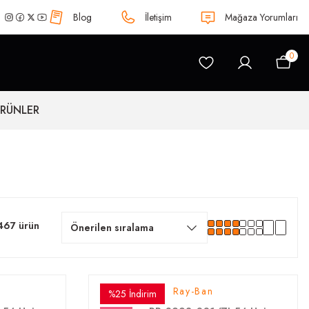
Blog
İletişim
Mağaza Yorumları
0
ÜRÜNLER
467 ürün
Ray-Ban
%25 İndirim