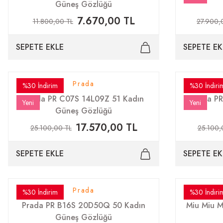
Güneş Gözlüğü
7.670,00 TL
11.800,00 TL
27.900,
SEPETE EKLE
SEPETE EK
Prada
%30 İndirim
%30 İndiri
Prada PR C07S 14L09Z 51 Kadın
Prada P
Yeni
Yeni
Güneş Gözlüğü
17.570,00 TL
25.100,00 TL
25.100,
SEPETE EKLE
SEPETE EK
Prada
%30 İndirim
%30 İndiri
Prada PR B16S 20D50Q 50 Kadın
Miu Miu 
Güneş Gözlüğü