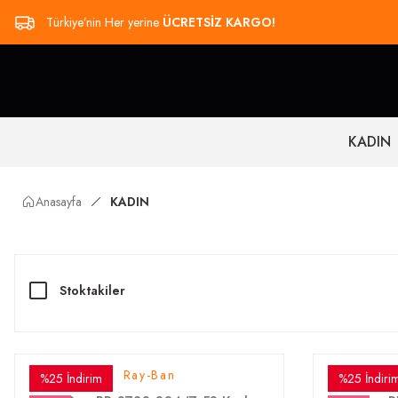
Türkiye’nin Her yerine
ÜCRETSİZ KARGO!
KADIN
Anasayfa
KADIN
Stoktakiler
Ray-Ban
%25 İndirim
%25 İndiri