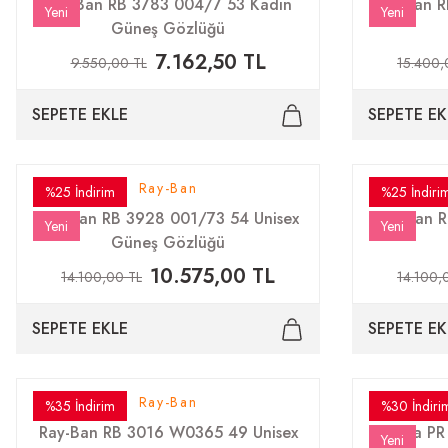
Ray-Ban RB 3783 004/7 53 Kadın
Ray-Ban R
Yeni
Yeni
Güneş Gözlüğü
7.162,50 TL
9.550,00 TL
15.400,
SEPETE EKLE
SEPETE EK
Ray-Ban
%25 İndirim
%25 İndiri
Ray-Ban RB 3928 001/73 54 Unisex
Ray-Ban R
Yeni
Yeni
Güneş Gözlüğü
10.575,00 TL
14.100,00 TL
14.100,
SEPETE EKLE
SEPETE EK
Ray-Ban
%35 İndirim
%30 İndiri
Ray-Ban RB 3016 W0365 49 Unisex
Prada PR
Yeni