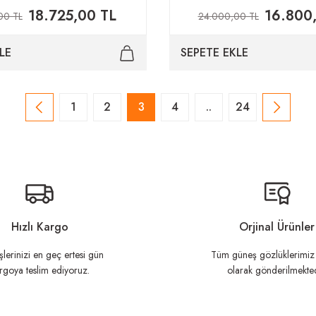
18.725,00 TL
16.800
00 TL
24.000,00 TL
LE
SEPETE EKLE
1
2
3
4
..
24
Hızlı Kargo
Orjinal Ürünler
şlerinizi en geç ertesi gün
Tüm güneş gözlüklerimiz 
rgoya teslim ediyoruz.
olarak gönderilmekted