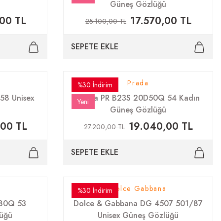
ü
Güneş Gözlüğü
,00 TL
17.570,00 TL
25.100,00 TL
SEPETE EKLE
Prada
%30 İndirim
58 Unisex
Prada PR B23S 20D50Q 54 Kadın
Yeni
ü
Güneş Gözlüğü
,00 TL
19.040,00 TL
27.200,00 TL
SEPETE EKLE
Dolce Gabbana
%30 İndirim
E80Q 53
Dolce & Gabbana DG 4507 501/87
üğü
Unisex Güneş Gözlüğü