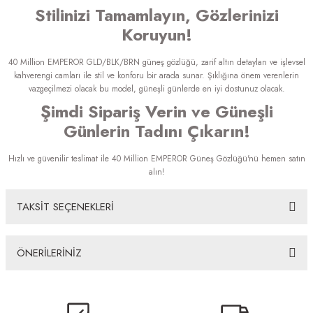
Stilinizi Tamamlayın, Gözlerinizi
Koruyun!
40 Million EMPEROR GLD/BLK/BRN güneş gözlüğü, zarif altın detayları ve işlevsel
kahverengi camları ile stil ve konforu bir arada sunar. Şıklığına önem verenlerin
vazgeçilmezi olacak bu model, güneşli günlerde en iyi dostunuz olacak.
Şimdi Sipariş Verin ve Güneşli
Günlerin Tadını Çıkarın!
Hızlı ve güvenilir teslimat ile 40 Million EMPEROR Güneş Gözlüğü'nü hemen satın
alın!
TAKSİT SEÇENEKLERİ
ÖNERİLERİNİZ
Bu ürünün fiyat bilgisi, resim, ürün açıklamalarında ve diğer konularda
yetersiz gördüğünüz noktaları öneri formunu kullanarak tarafımıza