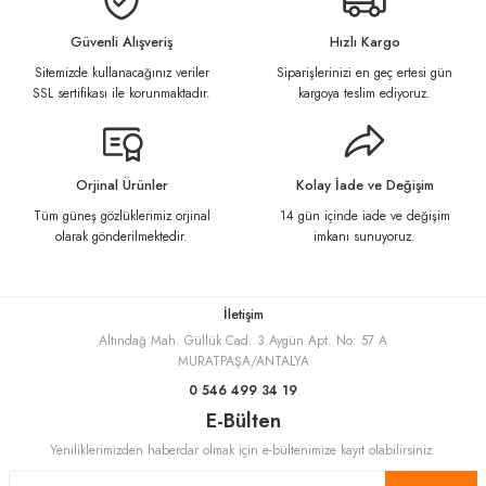
iletebilirsiniz.
Görüş ve önerileriniz için teşekkür ederiz.
Güvenli Alışveriş
Hızlı Kargo
Sitemizde kullanacağınız veriler
Siparişlerinizi en geç ertesi gün
Ürün resmi kalitesiz, bozuk veya görüntülenemiyor.
SSL sertifikası ile korunmaktadır.
kargoya teslim ediyoruz.
Ürün açıklamasında eksik bilgiler bulunuyor.
Ürün bilgilerinde hatalar bulunuyor.
Ürün fiyatı diğer sitelerden daha pahalı.
Orjinal Ürünler
Kolay İade ve Değişim
Bu ürüne benzer farklı alternatifler olmalı.
Tüm güneş gözlüklerimiz orjinal
14 gün içinde iade ve değişim
olarak gönderilmektedir.
imkanı sunuyoruz.
İletişim
Altındağ Mah. Güllük Cad. 3.Aygün Apt. No: 57 A
Gönder
MURATPAŞA/ANTALYA
0 546 499 34 19
E-Bülten
Yeniliklerimizden haberdar olmak için e-bültenimize kayıt olabilirsiniz.