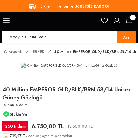
Türkiye’nin Her yerine
ÜCRETSİZ KARGO!
Ara
Anasayfa
ERKEK
40 Million EMPEROR GLD/BLK/BRN 58/14 Un
40 Million EMPEROR GLD/BLK/BRN 58/14 Unisex
Güneş Gözlüğü
0 Puan - 0 Yorum
Stokta Var
6.750,00 TL
%50 İndirim
13.500,00 TL
719,27 TL
’den başlayan taksit fırsatları