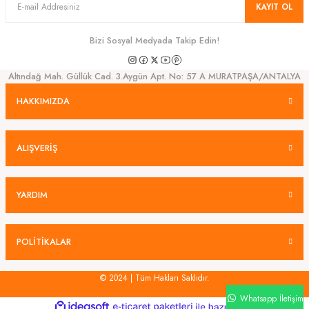
KAYIT OL
Bizi Sosyal Medyada Takip Edin!
Altındağ Mah. Güllük Cad. 3.Aygün Apt. No: 57 A MURATPAŞA/ANTALYA
HAKKIMIZDA
ALIŞVERİŞ
YARDIM
POLİTİKALAR
© 2024 | Tüm Hakları Saklıdır.
Whatsapp İletişim
ideasoft
ile
e-