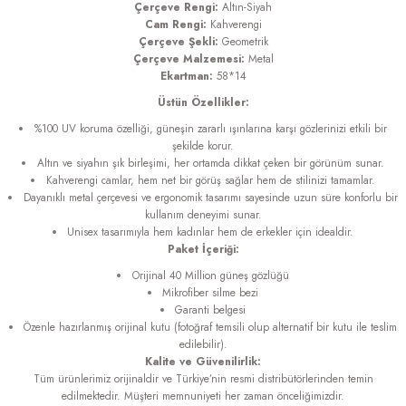
Çerçeve Rengi:
Altın-Siyah
Cam Rengi:
Kahverengi
Çerçeve Şekli:
Geometrik
Çerçeve Malzemesi:
Metal
Ekartman:
58*14
Üstün Özellikler:
%100 UV koruma özelliği, güneşin zararlı ışınlarına karşı gözlerinizi etkili bir
şekilde korur.
Altın ve siyahın şık birleşimi, her ortamda dikkat çeken bir görünüm sunar.
Kahverengi camlar, hem net bir görüş sağlar hem de stilinizi tamamlar.
Dayanıklı metal çerçevesi ve ergonomik tasarımı sayesinde uzun süre konforlu bir
kullanım deneyimi sunar.
Unisex tasarımıyla hem kadınlar hem de erkekler için idealdir.
Paket İçeriği:
Orijinal 40 Million güneş gözlüğü
Mikrofiber silme bezi
Garanti belgesi
Özenle hazırlanmış orijinal kutu (fotoğraf temsili olup alternatif bir kutu ile teslim
edilebilir).
Kalite ve Güvenilirlik:
Tüm ürünlerimiz orijinaldir ve Türkiye’nin resmi distribütörlerinden temin
edilmektedir. Müşteri memnuniyeti her zaman önceliğimizdir.