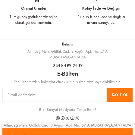
Ürün fiyatı diğer sitelerden daha pahalı.
Orjinal Ürünler
Kolay İade ve Değişim
Bu ürüne benzer farklı alternatifler olmalı.
Tüm güneş gözlüklerimiz orjinal
14 gün içinde iade ve değişim
olarak gönderilmektedir.
imkanı sunuyoruz.
İletişim
Altındağ Mah. Güllük Cad. 3.Aygün Apt. No: 57 A
Gönder
MURATPAŞA/ANTALYA
0 546 499 34 19
E-Bülten
Yeniliklerimizden haberdar olmak için e-bültenimize kayıt olabilirsiniz.
KAYIT OL
Bizi Sosyal Medyada Takip Edin!
Altındağ Mah. Güllük Cad. 3.Aygün Apt. No: 57 A MURATPAŞA/ANTALYA