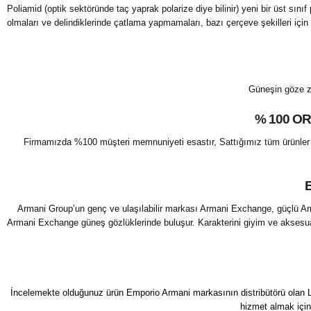
Poliamid (optik sektöründe taç yaprak polarize diye bilinir) yeni bir üst sını
olmaları ve delindiklerinde çatlama yapmamaları, bazı çerçeve şekilleri için
Güneşin göze zar
% 100 O
Firmamızda %100 müşteri memnuniyeti esastır, Sattığımız tüm ürünler orjina
Armani Group’un genç ve ulaşılabilir markası Armani Exchange, güçlü Arman
Armani Exchange güneş gözlüklerinde buluşur. Karakterini giyim ve aksesua
İncelemekte olduğunuz ürün Emporio Armani markasının distribütörü olan Lux
hizmet almak için