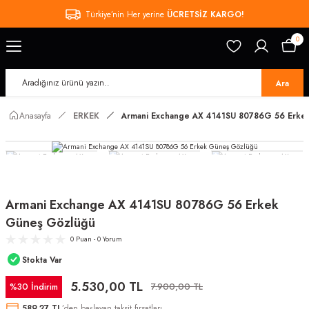
Türkiye’nin Her yerine
ÜCRETSİZ KARGO!
0
Ara
Anasayfa
ERKEK
Armani Exchange AX 4141SU 80786G 56 Erke
Armani Exchange AX 4141SU 80786G 56 Erkek
Güneş Gözlüğü
0 Puan - 0 Yorum
Stokta Var
5.530,00 TL
%30 İndirim
7.900,00 TL
589,27 TL
’den başlayan taksit fırsatları