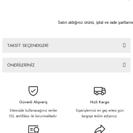
Satın aldığınız ürünü, iptal ve iade şartların
TAKSİT SEÇENEKLERİ
ÖNERİLERİNİZ
Bu ürünün fiyat bilgisi, resim, ürün açıklamalarında ve diğer konularda
yetersiz gördüğünüz noktaları öneri formunu kullanarak tarafımıza
iletebilirsiniz.
Görüş ve önerileriniz için teşekkür ederiz.
Güvenli Alışveriş
Hızlı Kargo
Sitemizde kullanacağınız veriler
Siparişlerinizi en geç ertesi gün
Ürün resmi kalitesiz, bozuk veya görüntülenemiyor.
SSL sertifikası ile korunmaktadır.
kargoya teslim ediyoruz.
Ürün açıklamasında eksik bilgiler bulunuyor.
Ürün bilgilerinde hatalar bulunuyor.