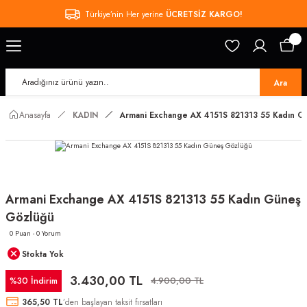
Türkiye’nin Her yerine
ÜCRETSİZ KARGO!
Ara
Anasayfa
KADIN
Armani Exchange AX 4151S 821313 55 Kadın G
Armani Exchange AX 4151S 821313 55 Kadın Güneş
Gözlüğü
0 Puan - 0 Yorum
Stokta Yok
3.430,00 TL
%30 İndirim
4.900,00 TL
365,50 TL
’den başlayan taksit fırsatları