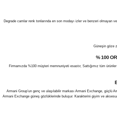
Degrade camlar renk tonlarında en son modayı izler ve benzeri olmayan ve h
Güneşin göze zar
% 100 O
Firmamızda %100 müşteri memnuniyeti esastır, Sattığımız tüm ürünler orjina
Armani Group’un genç ve ulaşılabilir markası Armani Exchange, güçlü Arman
Armani Exchange güneş gözlüklerinde buluşur. Karakterini giyim ve aksesua