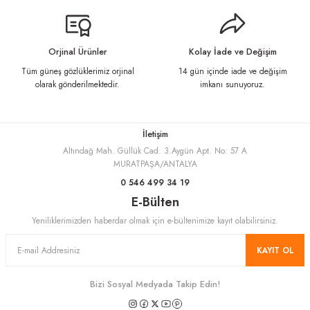
Ürün açıklamasında eksik bilgiler bulunuyor.
Ürün bilgilerinde hatalar bulunuyor.
Ürün fiyatı diğer sitelerden daha pahalı.
Orjinal Ürünler
Kolay İade ve Değişim
Bu ürüne benzer farklı alternatifler olmalı.
Tüm güneş gözlüklerimiz orjinal
14 gün içinde iade ve değişim
olarak gönderilmektedir.
imkanı sunuyoruz.
İletişim
Altındağ Mah. Güllük Cad. 3.Aygün Apt. No: 57 A
Gönder
MURATPAŞA/ANTALYA
0 546 499 34 19
E-Bülten
Yeniliklerimizden haberdar olmak için e-bültenimize kayıt olabilirsiniz.
KAYIT OL
Bizi Sosyal Medyada Takip Edin!