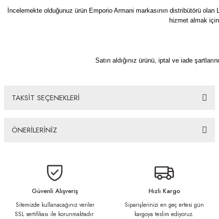
İncelemekte olduğunuz ürün Emporio Armani markasının distribütörü olan Lux
hizmet almak için
Satın aldığınız ürünü, iptal ve iade şartların
TAKSİT SEÇENEKLERİ
ÖNERİLERİNİZ
Bu ürünün fiyat bilgisi, resim, ürün açıklamalarında ve diğer konularda
yetersiz gördüğünüz noktaları öneri formunu kullanarak tarafımıza
iletebilirsiniz.
Görüş ve önerileriniz için teşekkür ederiz.
Güvenli Alışveriş
Hızlı Kargo
Sitemizde kullanacağınız veriler
Siparişlerinizi en geç ertesi gün
Ürün resmi kalitesiz, bozuk veya görüntülenemiyor.
SSL sertifikası ile korunmaktadır.
kargoya teslim ediyoruz.