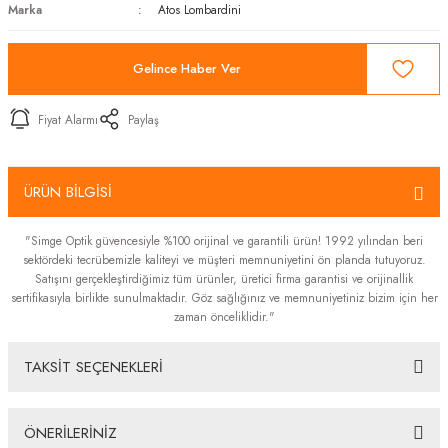
Marka
Atos Lombardini
Gelince Haber Ver
Fiyat Alarmı
Paylaş
ÜRÜN BİLGİSİ
"Simge Optik güvencesiyle %100 orijinal ve garantili ürün! 1992 yılından beri
sektördeki tecrübemizle kaliteyi ve müşteri memnuniyetini ön planda tutuyoruz.
Satışını gerçekleştirdiğimiz tüm ürünler, üretici firma garantisi ve orijinallik
sertifikasıyla birlikte sunulmaktadır. Göz sağlığınız ve memnuniyetiniz bizim için her
zaman önceliklidir."
TAKSİT SEÇENEKLERİ
ÖNERİLERİNİZ