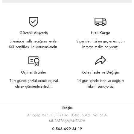
Bu ürünün fiyat bilgisi, resim, ürün açıklamalarında ve diğer konularda
yetersiz gördüğünüz noktaları öneri formunu kullanarak tarafımıza
iletebilirsiniz.
Görüş ve önerileriniz için teşekkür ederiz.
Güvenli Alışveriş
Hızlı Kargo
Sitemizde kullanacağınız veriler
Siparişlerinizi en geç ertesi gün
Ürün resmi kalitesiz, bozuk veya görüntülenemiyor.
SSL sertifikası ile korunmaktadır.
kargoya teslim ediyoruz.
Ürün açıklamasında eksik bilgiler bulunuyor.
Ürün bilgilerinde hatalar bulunuyor.
Ürün fiyatı diğer sitelerden daha pahalı.
Orjinal Ürünler
Kolay İade ve Değişim
Bu ürüne benzer farklı alternatifler olmalı.
Tüm güneş gözlüklerimiz orjinal
14 gün içinde iade ve değişim
olarak gönderilmektedir.
imkanı sunuyoruz.
İletişim
Altındağ Mah. Güllük Cad. 3.Aygün Apt. No: 57 A
Gönder
MURATPAŞA/ANTALYA
0 546 499 34 19