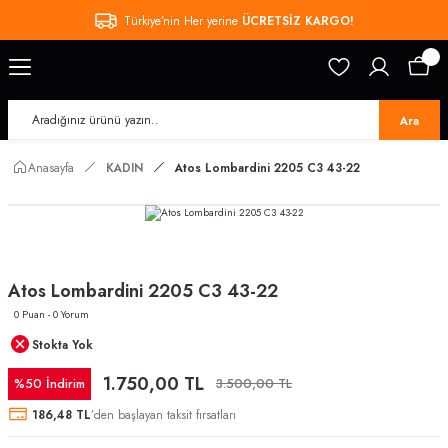
Türkiye’nin Her yerine
ÜCRETSİZ KARGO!
Ara
Anasayfa
KADIN
Atos Lombardini 2205 C3 43-22
Atos Lombardini 2205 C3 43-22
0 Puan - 0 Yorum
Stokta Yok
1.750,00 TL
%50 İndirim
3.500,00 TL
186,48 TL
’den başlayan taksit fırsatları