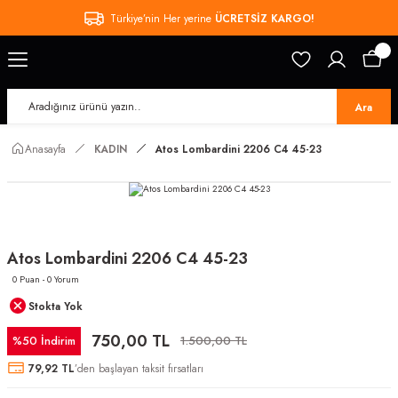
Türkiye’nin Her yerine
ÜCRETSİZ KARGO!
Ara
Anasayfa
KADIN
Atos Lombardini 2206 C4 45-23
Atos Lombardini 2206 C4 45-23
0 Puan - 0 Yorum
Stokta Yok
750,00 TL
%50 İndirim
1.500,00 TL
79,92 TL
’den başlayan taksit fırsatları