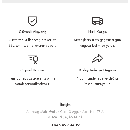
Bu ürünün fiyat bilgisi, resim, ürün açıklamalarında ve diğer konularda
yetersiz gördüğünüz noktaları öneri formunu kullanarak tarafımıza
iletebilirsiniz.
Görüş ve önerileriniz için teşekkür ederiz.
Güvenli Alışveriş
Hızlı Kargo
Sitemizde kullanacağınız veriler
Siparişlerinizi en geç ertesi gün
Ürün resmi kalitesiz, bozuk veya görüntülenemiyor.
SSL sertifikası ile korunmaktadır.
kargoya teslim ediyoruz.
Ürün açıklamasında eksik bilgiler bulunuyor.
Ürün bilgilerinde hatalar bulunuyor.
Ürün fiyatı diğer sitelerden daha pahalı.
Orjinal Ürünler
Kolay İade ve Değişim
Bu ürüne benzer farklı alternatifler olmalı.
Tüm güneş gözlüklerimiz orjinal
14 gün içinde iade ve değişim
olarak gönderilmektedir.
imkanı sunuyoruz.
İletişim
Altındağ Mah. Güllük Cad. 3.Aygün Apt. No: 57 A
Gönder
MURATPAŞA/ANTALYA
0 546 499 34 19