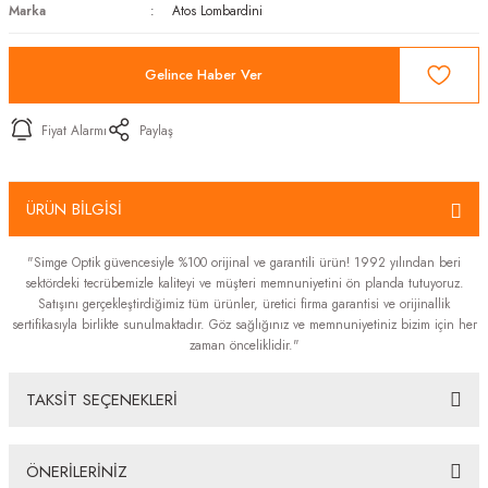
Marka
Atos Lombardini
Gelince Haber Ver
Fiyat Alarmı
Paylaş
ÜRÜN BİLGİSİ
"Simge Optik güvencesiyle %100 orijinal ve garantili ürün! 1992 yılından beri
sektördeki tecrübemizle kaliteyi ve müşteri memnuniyetini ön planda tutuyoruz.
Satışını gerçekleştirdiğimiz tüm ürünler, üretici firma garantisi ve orijinallik
sertifikasıyla birlikte sunulmaktadır. Göz sağlığınız ve memnuniyetiniz bizim için her
zaman önceliklidir."
TAKSİT SEÇENEKLERİ
ÖNERİLERİNİZ