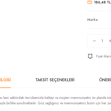
186,48 TL
Marka
Fiyat Alar
İLGİSİ
TAKSİT SEÇENEKLERİ
ÖNERİ
 beri sektördeki tecrübemizle kaliteyi ve müşteri memnuniyetini ön planda tutuyo
ikasıyla birlikte sunulmaktadır. Göz sağlığınız ve memnuniyetiniz bizim için her z