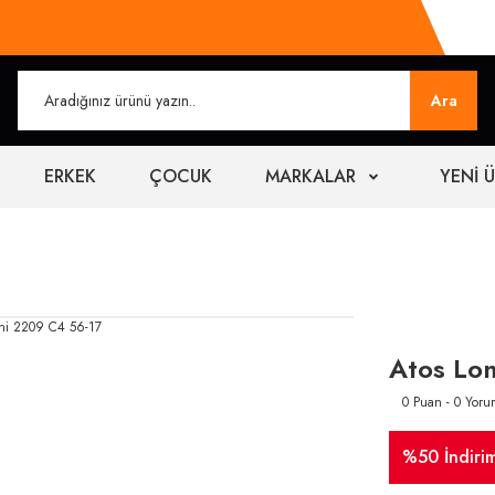
Ara
ERKEK
ÇOCUK
MARKALAR
YENİ 
Atos Lo
0 Puan - 0 Yoru
%50 İndiri