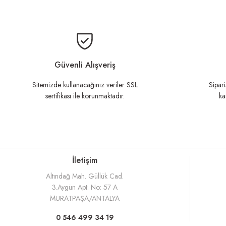
Bu ürünün fiyat bilgisi, resim, ürü
Ürün resmi kalitesiz, bozuk veya görüntülenemiyor.
Ürün açıklamasında eksik bilgiler bulunuyor.
Güvenli Alışveriş
Ürün bilgilerinde hatalar bulunuyor.
Sitemizde kullanacağınız veriler SSL
Sipari
sertifikası ile korunmaktadır.
ka
Ürün fiyatı diğer sitelerden daha pahalı.
Bu ürüne benzer farklı alternatifler olmalı.
İletişim
Altındağ Mah. Güllük Cad.
3.Aygün Apt. No: 57 A
MURATPAŞA/ANTALYA
0 546 499 34 19