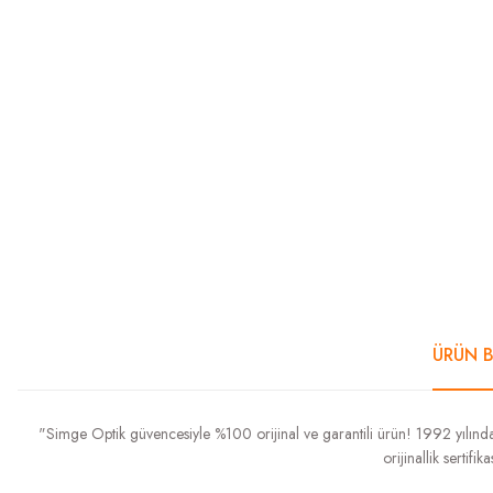
ÜRÜN B
"Simge Optik güvencesiyle %100 orijinal ve garantili ürün! 1992 yılından
orijinallik sertif