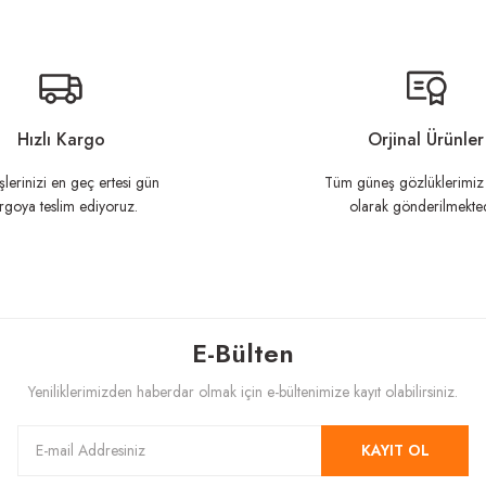
n açıklamalarında ve diğer konularda yetersiz gördüğünüz noktaları öneri formunu ku
Görüş ve önerileriniz için teşekkür ederiz.
Hızlı Kargo
Orjinal Ürünler
şlerinizi en geç ertesi gün
Tüm güneş gözlüklerimiz 
rgoya teslim ediyoruz.
olarak gönderilmekted
E-Bülten
Gönder
Yeniliklerimizden haberdar olmak için e-bültenimize kayıt olabilirsiniz.
KAYIT OL