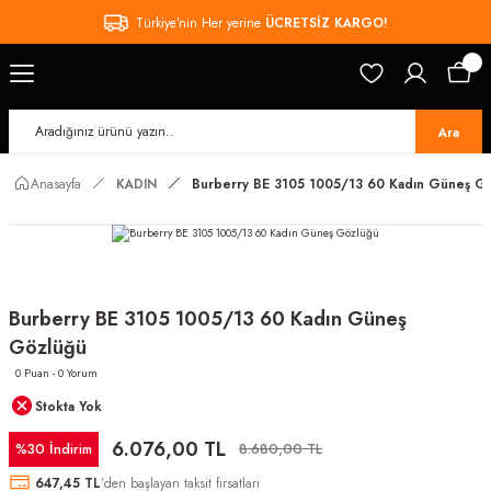
Türkiye’nin Her yerine
ÜCRETSİZ KARGO!
Ara
Anasayfa
KADIN
Burberry BE 3105 1005/13 60 Kadın Güneş G
Burberry BE 3105 1005/13 60 Kadın Güneş
Gözlüğü
0 Puan - 0 Yorum
Stokta Yok
6.076,00 TL
%30 İndirim
8.680,00 TL
647,45 TL
’den başlayan taksit fırsatları