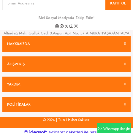
KAYIT OL
Bizi Sosyal Medyada Takip Edin!
Altındağ Mah. Güllük Cad. 3.Aygün Apt. No: 57 A MURATPAŞA/ANTALYA
HAKKIMIZDA
ALIŞVERİŞ
YARDIM
POLİTİKALAR
© 2024 | Tüm Hakları Saklıdır.
Whatsapp İletişim
ideasoft
ile
e-