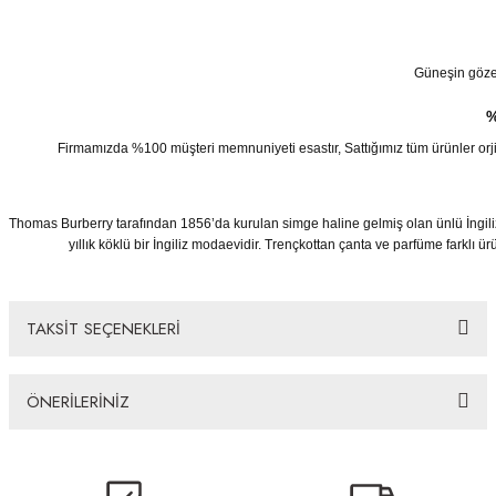
Güneşin göze z
%
Firmamızda %100 müşteri memnuniyeti esastır, Sattığımız tüm ürünler orjinaldi
Thomas Burberry tarafından 1856’da kurulan simge haline gelmiş olan ünlü İngili
yıllık köklü bir İngiliz modaevidir. Trençkottan çanta ve parfüme farklı
TAKSİT SEÇENEKLERİ
ÖNERİLERİNİZ
Bu ürünün fiyat bilgisi, resim, ürün açıklamalarında ve diğer konularda
yetersiz gördüğünüz noktaları öneri formunu kullanarak tarafımıza