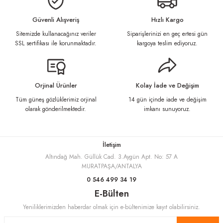
iletebilirsiniz.
Görüş ve önerileriniz için teşekkür ederiz.
Güvenli Alışveriş
Hızlı Kargo
Sitemizde kullanacağınız veriler
Siparişlerinizi en geç ertesi gün
Ürün resmi kalitesiz, bozuk veya görüntülenemiyor.
SSL sertifikası ile korunmaktadır.
kargoya teslim ediyoruz.
Ürün açıklamasında eksik bilgiler bulunuyor.
Ürün bilgilerinde hatalar bulunuyor.
Ürün fiyatı diğer sitelerden daha pahalı.
Orjinal Ürünler
Kolay İade ve Değişim
Bu ürüne benzer farklı alternatifler olmalı.
Tüm güneş gözlüklerimiz orjinal
14 gün içinde iade ve değişim
olarak gönderilmektedir.
imkanı sunuyoruz.
İletişim
Altındağ Mah. Güllük Cad. 3.Aygün Apt. No: 57 A
Gönder
MURATPAŞA/ANTALYA
0 546 499 34 19
E-Bülten
Yeniliklerimizden haberdar olmak için e-bültenimize kayıt olabilirsiniz.