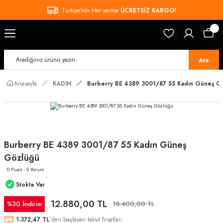
Türkiye’nin Her yerine
ÜCRETSİZ KARGO!
Ara
Anasayfa
KADIN
Burberry BE 4389 3001/87 55 Kadın Güneş G
Burberry BE 4389 3001/87 55 Kadın Güneş
Gözlüğü
0 Puan - 0 Yorum
Stokta Var
12.880,00 TL
%30 İndirim
18.400,00 TL
1.372,47 TL
’den başlayan taksit fırsatları