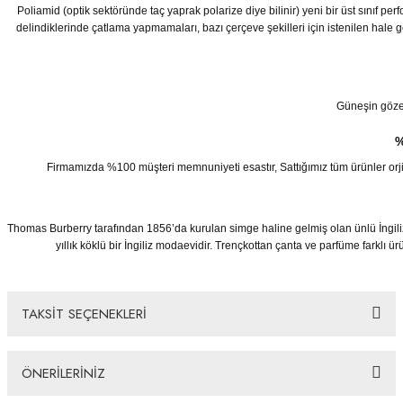
Poliamid (optik sektöründe taç yaprak polarize diye bilinir) yeni bir üst sınıf p
delindiklerinde çatlama yapmamaları, bazı çerçeve şekilleri için istenilen hale 
Güneşin göze z
%
Firmamızda %100 müşteri memnuniyeti esastır, Sattığımız tüm ürünler orjinaldi
Thomas Burberry tarafından 1856’da kurulan simge haline gelmiş olan ünlü İngili
yıllık köklü bir İngiliz modaevidir. Trençkottan çanta ve parfüme farklı
TAKSİT SEÇENEKLERİ
ÖNERİLERİNİZ