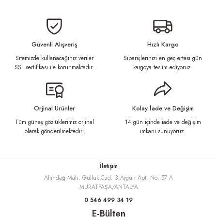
Bu ürünün fiyat bilgisi, resim, ürün açıklamalarında ve diğer konularda
yetersiz gördüğünüz noktaları öneri formunu kullanarak tarafımıza
iletebilirsiniz.
Görüş ve önerileriniz için teşekkür ederiz.
Güvenli Alışveriş
Hızlı Kargo
Sitemizde kullanacağınız veriler
Siparişlerinizi en geç ertesi gün
Ürün resmi kalitesiz, bozuk veya görüntülenemiyor.
SSL sertifikası ile korunmaktadır.
kargoya teslim ediyoruz.
Ürün açıklamasında eksik bilgiler bulunuyor.
Ürün bilgilerinde hatalar bulunuyor.
Ürün fiyatı diğer sitelerden daha pahalı.
Orjinal Ürünler
Kolay İade ve Değişim
Bu ürüne benzer farklı alternatifler olmalı.
Tüm güneş gözlüklerimiz orjinal
14 gün içinde iade ve değişim
olarak gönderilmektedir.
imkanı sunuyoruz.
İletişim
Altındağ Mah. Güllük Cad. 3.Aygün Apt. No: 57 A
Gönder
MURATPAŞA/ANTALYA
0 546 499 34 19
E-Bülten