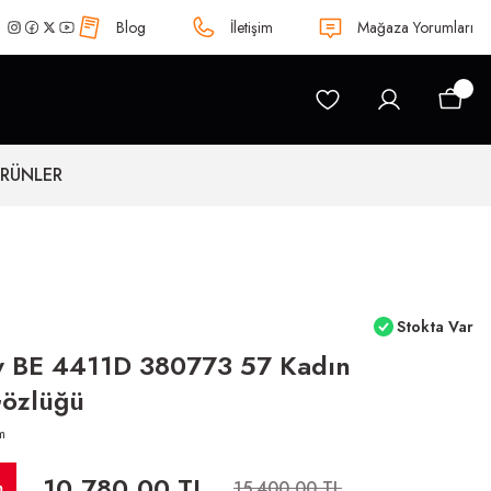
Blog
İletişim
Mağaza Yorumları
ÜRÜNLER
Stokta Var
y BE 4411D 380773 57 Kadın
özlüğü
m
10.780,00 TL
m
15.400,00 TL