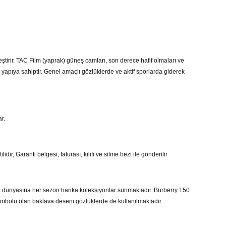
eştirir. TAC Film (yaprak) güneş camları, son derece hafif olmaları ve
 yapıya sahiptir. Genel amaçlı gözlüklerde ve aktif sporlarda giderek
r.
ir, Garanti belgesi, faturası, kılıfı ve silme bezi ile gönderilir
da dünyasına her sezon harika koleksiyonlar sunmaktadır. Burberry 150
 sembolü olan baklava deseni gözlüklerde de kullanılmaktadır.