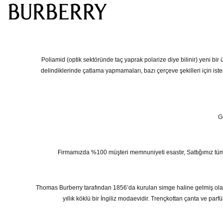
Poliamid (optik sektöründe taç yaprak polarize diye bilinir) yeni bir
delindiklerinde çatlama yapmamaları, bazı çerçeve şekilleri için ist
G
Firmamızda %100 müşteri memnuniyeti esastır, Sattığımız tüm ürünl
Thomas Burberry tarafından 1856’da kurulan simge haline gelmiş olan 
yıllık köklü bir İngiliz modaevidir. Trençkottan çanta ve pa