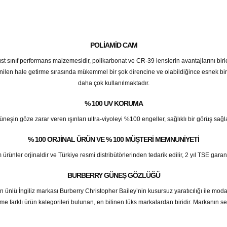
POLIAMID CAM
 üst sınıf performans malzemesidir, polikarbonat ve CR-39 lenslerin avantajlarını birl
enilen hale getirme sırasında mükemmel bir şok direncine ve olabildiğince esnek bir
daha çok kullanılmaktadır.
% 100 UV KORUMA
üneşin göze zarar veren ışınları ultra-viyoleyi %100 engeller, sağlıklı bir görüş sağla
% 100 ORJINAL ÜRÜN VE % 100 MÜŞTERI MEMNUNIYETI
er orjinaldir ve Türkiye resmi distribütörlerinden tedarik edilir, 2 yıl TSE garantilid
BURBERRY GÜNEŞ GÖZLÜĞÜ
ünlü İngiliz markası Burberry Christopher Bailey’nin kusursuz yaratıcılığı ile mo
rfüme farklı ürün kategorileri bulunan, en bilinen lüks markalardan biridir. Markanın