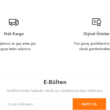
n açıklamalarında ve diğer konularda yetersiz gördüğünüz noktaları öneri formunu ku
Görüş ve önerileriniz için teşekkür ederiz.
Hızlı Kargo
Orjinal Ürünler
şlerinizi en geç ertesi gün
Tüm güneş gözlüklerimiz 
rgoya teslim ediyoruz.
olarak gönderilmekted
E-Bülten
Gönder
Yeniliklerimizden haberdar olmak için e-bültenimize kayıt olabilirsiniz.
KAYIT OL