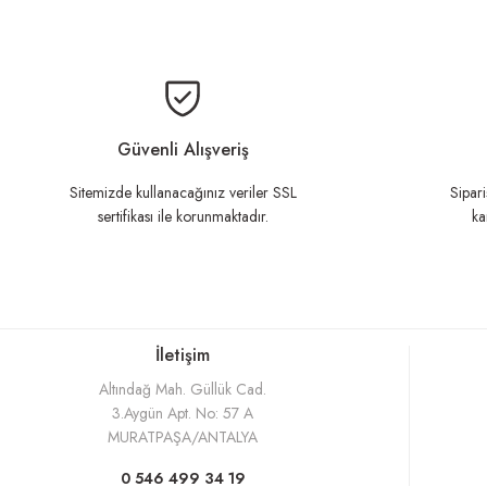
Bu ürünün fiyat bilgisi, resim, ürü
Ürün resmi kalitesiz, bozuk veya görüntülenemiyor.
Ürün açıklamasında eksik bilgiler bulunuyor.
Güvenli Alışveriş
Ürün bilgilerinde hatalar bulunuyor.
Sitemizde kullanacağınız veriler SSL
Sipari
sertifikası ile korunmaktadır.
ka
Ürün fiyatı diğer sitelerden daha pahalı.
Bu ürüne benzer farklı alternatifler olmalı.
İletişim
Altındağ Mah. Güllük Cad.
3.Aygün Apt. No: 57 A
MURATPAŞA/ANTALYA
0 546 499 34 19