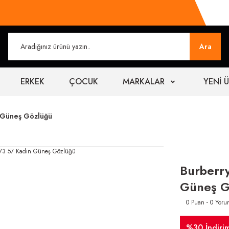
Ara
ERKEK
ÇOCUK
MARKALAR
YENİ 
 Güneş Gözlüğü
Burberr
Güneş G
0 Puan - 0 Yoru
%30 İndiri