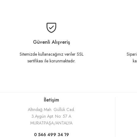
Bu ürünün fiyat bilgisi, resim, ürü
Ürün resmi kalitesiz, bozuk veya görüntülenemiyor.
Ürün açıklamasında eksik bilgiler bulunuyor.
Güvenli Alışveriş
Ürün bilgilerinde hatalar bulunuyor.
Sitemizde kullanacağınız veriler SSL
Sipari
sertifikası ile korunmaktadır.
ka
Ürün fiyatı diğer sitelerden daha pahalı.
Bu ürüne benzer farklı alternatifler olmalı.
İletişim
Altındağ Mah. Güllük Cad.
3.Aygün Apt. No: 57 A
MURATPAŞA/ANTALYA
0 546 499 34 19