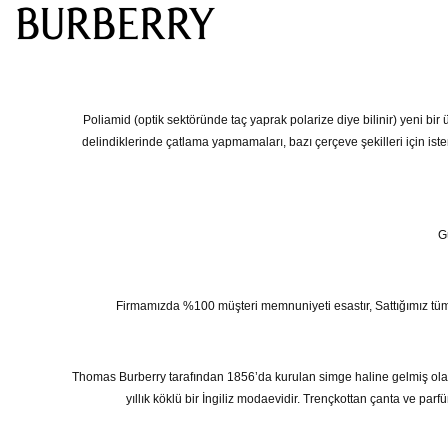
Poliamid (optik sektöründe taç yaprak polarize diye bilinir) yeni bir
delindiklerinde çatlama yapmamaları, bazı çerçeve şekilleri için ist
G
Firmamızda %100 müşteri memnuniyeti esastır, Sattığımız tüm ürünl
Thomas Burberry tarafından 1856’da kurulan simge haline gelmiş olan 
yıllık köklü bir İngiliz modaevidir. Trençkottan çanta ve pa