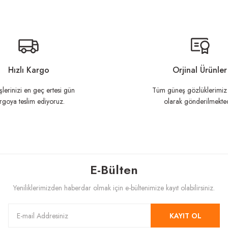
n açıklamalarında ve diğer konularda yetersiz gördüğünüz noktaları öneri formunu ku
Görüş ve önerileriniz için teşekkür ederiz.
Hızlı Kargo
Orjinal Ürünler
şlerinizi en geç ertesi gün
Tüm güneş gözlüklerimiz 
rgoya teslim ediyoruz.
olarak gönderilmekted
E-Bülten
Gönder
Yeniliklerimizden haberdar olmak için e-bültenimize kayıt olabilirsiniz.
KAYIT OL