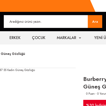
Ara
ERKEK
ÇOCUK
MARKALAR
YENİ 
n Güneş Gözlüğü
Burberr
Güneş G
0 Puan - 0 Yoru
%30 İndiri