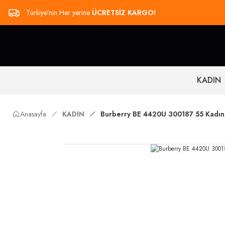
Türkiye’nin Her yerine
ÜCRETSİZ KARGO!
KADIN
Anasayfa
KADIN
Burberry BE 4420U 300187 55 Kadı