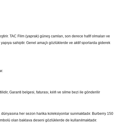
eştirir. TAC Film (yaprak) güneş camları, son derece hafif olmaları ve
 yapıya sahiptir. Genel amaçlı gözlüklerde ve aktif sporlarda giderek
r.
ir, Garanti belgesi, faturası, kılıfı ve silme bezi ile gönderilir
da dünyasına her sezon harika koleksiyonlar sunmaktadır. Burberry 150
 sembolü olan baklava deseni gözlüklerde de kullanılmaktadır.