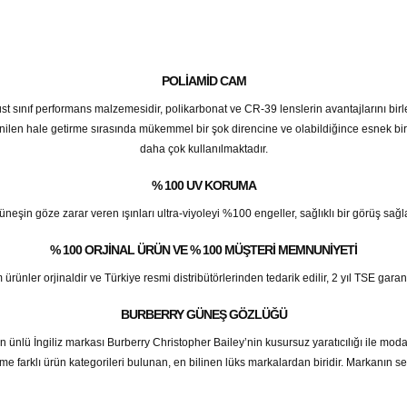
POLIAMID CAM
 üst sınıf performans malzemesidir, polikarbonat ve CR-39 lenslerin avantajlarını birl
enilen hale getirme sırasında mükemmel bir şok direncine ve olabildiğince esnek bir
daha çok kullanılmaktadır.
% 100 UV KORUMA
üneşin göze zarar veren ışınları ultra-viyoleyi %100 engeller, sağlıklı bir görüş sağla
% 100 ORJINAL ÜRÜN VE % 100 MÜŞTERI MEMNUNIYETI
er orjinaldir ve Türkiye resmi distribütörlerinden tedarik edilir, 2 yıl TSE garantilid
BURBERRY GÜNEŞ GÖZLÜĞÜ
ünlü İngiliz markası Burberry Christopher Bailey’nin kusursuz yaratıcılığı ile mo
rfüme farklı ürün kategorileri bulunan, en bilinen lüks markalardan biridir. Markanın