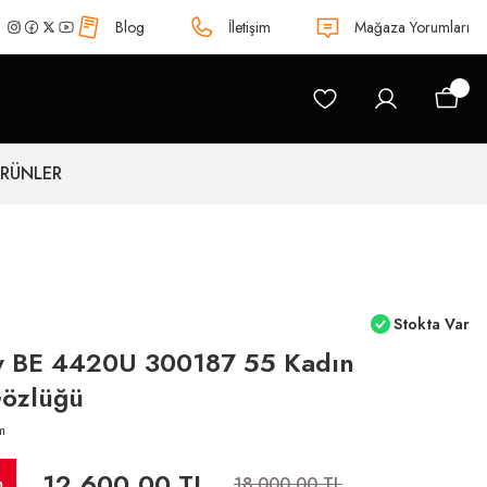
Blog
İletişim
Mağaza Yorumları
ÜRÜNLER
Stokta Var
y BE 4420U 300187 55 Kadın
özlüğü
m
12.600,00 TL
m
18.000,00 TL