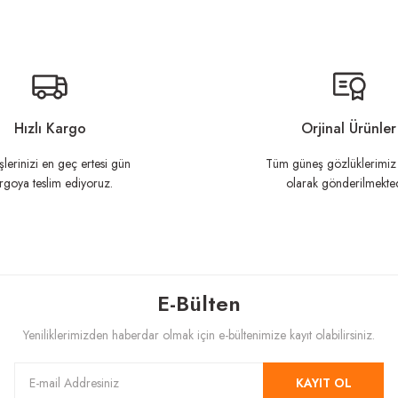
n açıklamalarında ve diğer konularda yetersiz gördüğünüz noktaları öneri formunu ku
Görüş ve önerileriniz için teşekkür ederiz.
Hızlı Kargo
Orjinal Ürünler
şlerinizi en geç ertesi gün
Tüm güneş gözlüklerimiz 
rgoya teslim ediyoruz.
olarak gönderilmekted
E-Bülten
Gönder
Yeniliklerimizden haberdar olmak için e-bültenimize kayıt olabilirsiniz.
KAYIT OL