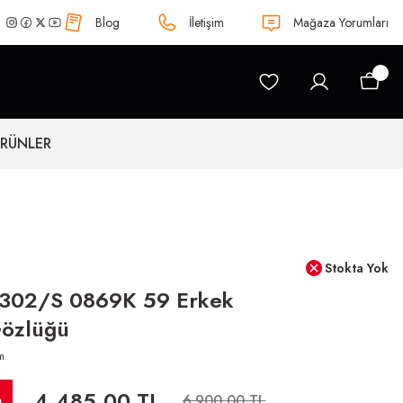
Blog
İletişim
Mağaza Yorumları
ÜRÜNLER
Stokta Yok
 302/S 0869K 59 Erkek
özlüğü
m
4.485,00 TL
m
6.900,00 TL