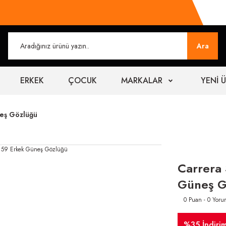
Ara
ERKEK
ÇOCUK
MARKALAR
YENİ 
eş Gözlüğü
Carrera
Güneş G
0 Puan - 0 Yoru
%35 İndiri