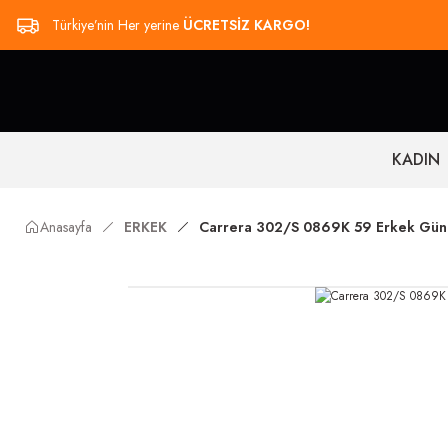
Türkiye’nin Her yerine
ÜCRETSİZ KARGO!
KADIN
Anasayfa
ERKEK
Carrera 302/S 0869K 59 Erkek Gün