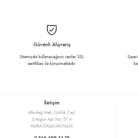
Bu ürünün fiyat bilgisi, resim, ürü
Ürün resmi kalitesiz, bozuk veya görüntülenemiyor.
Ürün açıklamasında eksik bilgiler bulunuyor.
Güvenli Alışveriş
Ürün bilgilerinde hatalar bulunuyor.
Sitemizde kullanacağınız veriler SSL
Sipari
sertifikası ile korunmaktadır.
ka
Ürün fiyatı diğer sitelerden daha pahalı.
Bu ürüne benzer farklı alternatifler olmalı.
İletişim
Altındağ Mah. Güllük Cad.
3.Aygün Apt. No: 57 A
MURATPAŞA/ANTALYA
0 546 499 34 19