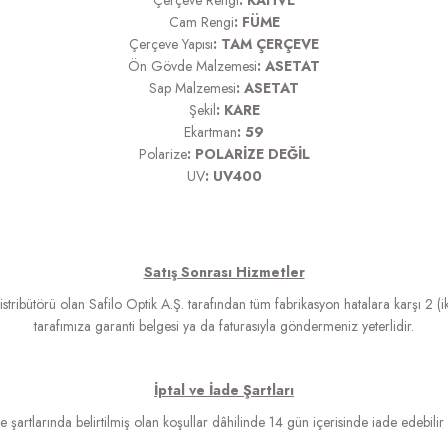
Çerçeve Rengi
: KAHVE
Cam Rengi
: FÜME
Çerçeve Yapısı
: TAM ÇERÇEVE
Ön Gövde Malzemesi
: ASETAT
Sap Malzemesi
: ASETAT
Şekil
: KARE
Ekartman
: 59
Polarize
: POLARİZE DEĞİL
UV
: UV400
Satış Sonrası Hizmetler
bütörü olan Safilo Optik A.Ş. tarafından tüm fabrikasyon hatalara karşı 2 (iki
tarafımıza garanti belgesi ya da faturasıyla göndermeniz yeterlidir.
İptal ve İade Şartları
de şartlarında belirtilmiş olan koşullar dâhilinde 14 gün içerisinde iade edebilir v