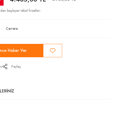
’den başlayan taksit fırsatları
Carrera
ince Haber Ver
mı
Paylaş
LERİNİZ