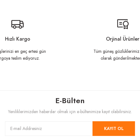
n açıklamalarında ve diğer konularda yetersiz gördüğünüz noktaları öneri formunu ku
Görüş ve önerileriniz için teşekkür ederiz.
Hızlı Kargo
Orjinal Ürünler
şlerinizi en geç ertesi gün
Tüm güneş gözlüklerimiz 
rgoya teslim ediyoruz.
olarak gönderilmekted
E-Bülten
Gönder
Yeniliklerimizden haberdar olmak için e-bültenimize kayıt olabilirsiniz.
KAYIT OL