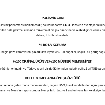
POLIAMID CAM
 üst sınıf performans malzemesidir, polikarbonat ve CR-39 lenslerin avantajlarını birl
enilen hale getirme sırasında mükemmel bir şok direncine ve olabildiğince esnek bir
daha çok kullanılmaktadır.
% 100 UV KORUMA
üneşin göze zarar veren ışınları ultra-viyoleyi %100 engeller, sağlıklı bir görüş sağla
% 100 ORJINAL ÜRÜN VE % 100 MÜŞTERI MEMNUNIYETI
er orjinaldir ve Türkiye resmi distribütörlerinden tedarik edilir, 2 yıl TSE garantilid
DOLCE & GABBANA GÜNEŞ GÖZLÜĞÜ
nın önde gelen moda markalarından, İtalyan D&G, klasik modellerden uçuk parçal
nın ve Messi’nin sponsorudur. Her yıl farklı tarz ve trendleri yansıtan koleksiyonlar 