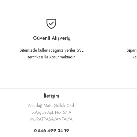
Bu ürünün fiyat bilgisi, resim, ürü
Ürün resmi kalitesiz, bozuk veya görüntülenemiyor.
Ürün açıklamasında eksik bilgiler bulunuyor.
Güvenli Alışveriş
Ürün bilgilerinde hatalar bulunuyor.
Sitemizde kullanacağınız veriler SSL
Sipari
sertifikası ile korunmaktadır.
ka
Ürün fiyatı diğer sitelerden daha pahalı.
Bu ürüne benzer farklı alternatifler olmalı.
İletişim
Altındağ Mah. Güllük Cad.
3.Aygün Apt. No: 57 A
MURATPAŞA/ANTALYA
0 546 499 34 19