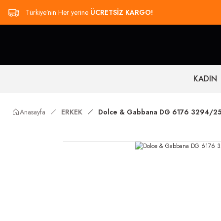
Türkiye’nin Her yerine
ÜCRETSİZ KARGO!
KADIN
Anasayfa
ERKEK
Dolce & Gabbana DG 6176 3294/25