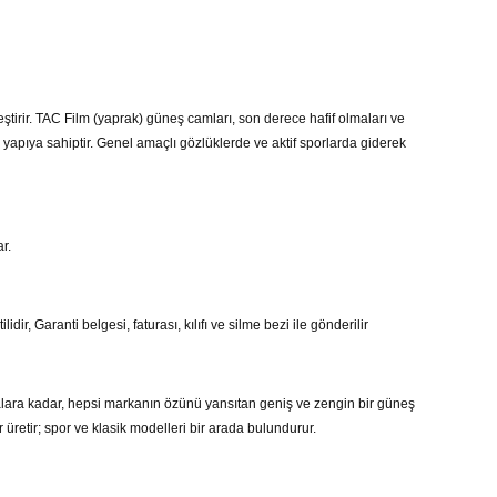
eştirir. TAC Film (yaprak) güneş camları, son derece hafif olmaları ve
 yapıya sahiptir. Genel amaçlı gözlüklerde ve aktif sporlarda giderek
r.
ir, Garanti belgesi, faturası, kılıfı ve silme bezi ile gönderilir
ara kadar, hepsi markanın özünü yansıtan geniş ve zengin bir güneş
üretir; spor ve klasik modelleri bir arada bulundurur.