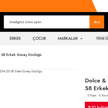
Ara
ERKEK
ÇOCUK
MARKALAR
YENİ 
 58 Erkek Güneş Gözlüğü
Dolce &
58 Erke
0 Puan - 0 Yoru
%30 İndiri