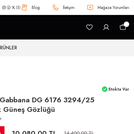
Blog
İletişim
Mağaza Yorumları
ÜRÜNLER
Stokta Var
 Gabbana DG 6176 3294/25
k Güneş Gözlüğü
m
10.080,00 TL
m
14.400,00 TL