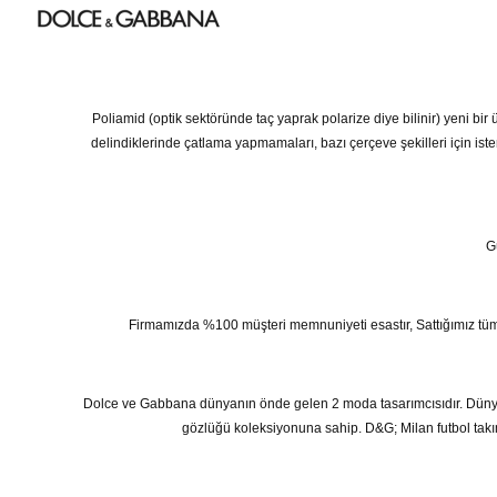
Poliamid (optik sektöründe taç yaprak polarize diye bilinir) yeni bir
delindiklerinde çatlama yapmamaları, bazı çerçeve şekilleri için ist
G
Firmamızda %100 müşteri memnuniyeti esastır, Sattığımız tüm ürünl
Dolce ve Gabbana dünyanın önde gelen 2 moda tasarımcısıdır. Dünya
gözlüğü koleksiyonuna sahip. D&G; Milan futbol takımı