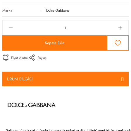
Marka
Dolce Gabbana
Sepete Ekle
Fiyat Alarmı
Paylaş
ÜRÜN BİLGİSİ
Poliamid (optik sektöründe taç yaprak polarize diye bilinir) yeni bir üst sınıf p