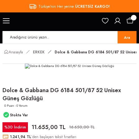
Türkiye’nin Her yerine
ÜCRETSİZ KARGO!
Ara
Anasayfa
ERKEK
Dolce & Gabbana DG 6184 501/87 52 Unisex
Dolce & Gabbana DG 6184 501/87 52 Unisex
Güneş Gözlüğü
0 Puan - 0 Yorum
Stokta Var
11.655,00 TL
%30 İndirim
16.650,00 TL
1.241,94 TL
’den başlayan taksit fırsatları