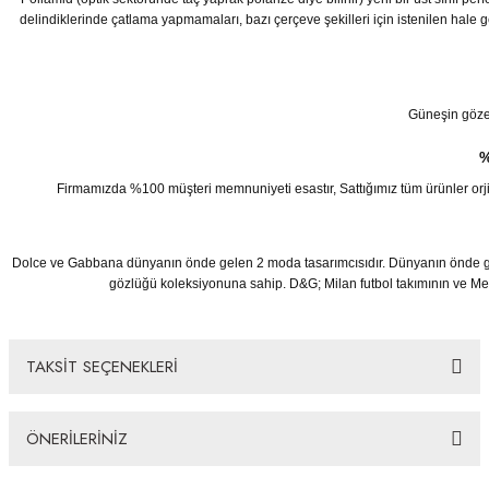
delindiklerinde çatlama yapmamaları, bazı çerçeve şekilleri için istenilen hale 
Güneşin göze z
%
Firmamızda %100 müşteri memnuniyeti esastır, Sattığımız tüm ürünler orjinaldi
Dolce ve Gabbana dünyanın önde gelen 2 moda tasarımcısıdır. Dünyanın önde ge
gözlüğü koleksiyonuna sahip. D&G; Milan futbol takımının ve Messi’
TAKSİT SEÇENEKLERİ
ÖNERİLERİNİZ