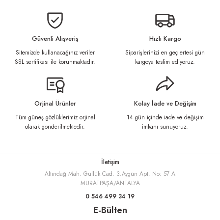
Bu ürünün fiyat bilgisi, resim, ürün açıklamalarında ve diğer konularda
yetersiz gördüğünüz noktaları öneri formunu kullanarak tarafımıza
iletebilirsiniz.
Görüş ve önerileriniz için teşekkür ederiz.
Güvenli Alışveriş
Hızlı Kargo
Sitemizde kullanacağınız veriler
Siparişlerinizi en geç ertesi gün
Ürün resmi kalitesiz, bozuk veya görüntülenemiyor.
SSL sertifikası ile korunmaktadır.
kargoya teslim ediyoruz.
Ürün açıklamasında eksik bilgiler bulunuyor.
Ürün bilgilerinde hatalar bulunuyor.
Ürün fiyatı diğer sitelerden daha pahalı.
Orjinal Ürünler
Kolay İade ve Değişim
Bu ürüne benzer farklı alternatifler olmalı.
Tüm güneş gözlüklerimiz orjinal
14 gün içinde iade ve değişim
olarak gönderilmektedir.
imkanı sunuyoruz.
İletişim
Altındağ Mah. Güllük Cad. 3.Aygün Apt. No: 57 A
Gönder
MURATPAŞA/ANTALYA
0 546 499 34 19
E-Bülten