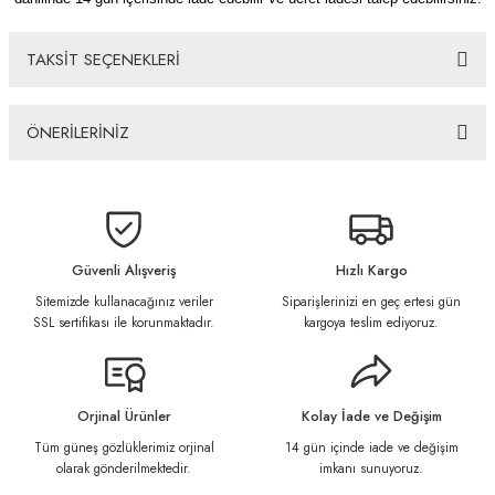
TAKSİT SEÇENEKLERİ
ÖNERİLERİNİZ
Bu ürünün fiyat bilgisi, resim, ürün açıklamalarında ve diğer konularda
yetersiz gördüğünüz noktaları öneri formunu kullanarak tarafımıza
iletebilirsiniz.
Görüş ve önerileriniz için teşekkür ederiz.
Güvenli Alışveriş
Hızlı Kargo
Sitemizde kullanacağınız veriler
Siparişlerinizi en geç ertesi gün
Ürün resmi kalitesiz, bozuk veya görüntülenemiyor.
SSL sertifikası ile korunmaktadır.
kargoya teslim ediyoruz.
Ürün açıklamasında eksik bilgiler bulunuyor.
Ürün bilgilerinde hatalar bulunuyor.
Ürün fiyatı diğer sitelerden daha pahalı.
Orjinal Ürünler
Kolay İade ve Değişim
Bu ürüne benzer farklı alternatifler olmalı.
Tüm güneş gözlüklerimiz orjinal
14 gün içinde iade ve değişim
olarak gönderilmektedir.
imkanı sunuyoruz.