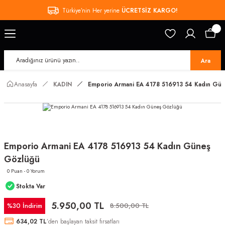
Türkiye’nin Her yerine
ÜCRETSİZ KARGO!
Ara
Anasayfa
KADIN
Emporio Armani EA 4178 516913 54 Kadın Gü
Emporio Armani EA 4178 516913 54 Kadın Güneş
Gözlüğü
0 Puan - 0 Yorum
Stokta Var
5.950,00 TL
%30 İndirim
8.500,00 TL
634,02 TL
’den başlayan taksit fırsatları