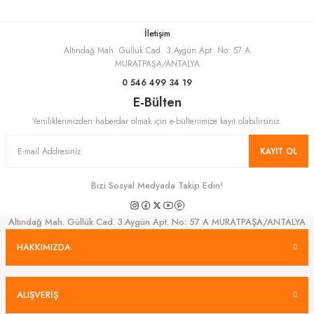
İletişim
Altındağ Mah. Güllük Cad. 3.Aygün Apt. No: 57 A
Gönder
MURATPAŞA/ANTALYA
0 546 499 34 19
E-Bülten
Yeniliklerimizden haberdar olmak için e-bültenimize kayıt olabilirsiniz.
KAYIT OL
Bizi Sosyal Medyada Takip Edin!
Altındağ Mah. Güllük Cad. 3.Aygün Apt. No: 57 A MURATPAŞA/ANTALYA
HAKKIMIZDA
ALIŞVERİŞ