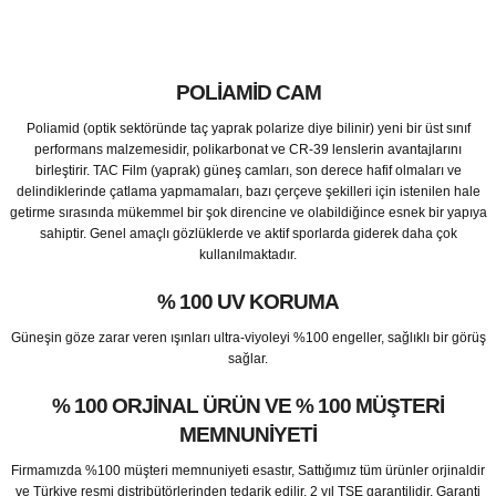
POLIAMID CAM
Poliamid (optik sektöründe taç yaprak polarize diye bilinir) yeni bir üst sınıf
performans malzemesidir, polikarbonat ve CR-39 lenslerin avantajlarını
birleştirir. TAC Film (yaprak) güneş camları, son derece hafif olmaları ve
delindiklerinde çatlama yapmamaları, bazı çerçeve şekilleri için istenilen hale
getirme sırasında mükemmel bir şok direncine ve olabildiğince esnek bir yapıya
sahiptir. Genel amaçlı gözlüklerde ve aktif sporlarda giderek daha çok
kullanılmaktadır.
% 100 UV KORUMA
Güneşin göze zarar veren ışınları ultra-viyoleyi %100 engeller, sağlıklı bir görüş
sağlar.
% 100 ORJINAL ÜRÜN VE % 100 MÜŞTERI
MEMNUNIYETI
Firmamızda %100 müşteri memnuniyeti esastır, Sattığımız tüm ürünler orjinaldir
ve Türkiye resmi distribütörlerinden tedarik edilir, 2 yıl TSE garantilidir, Garanti