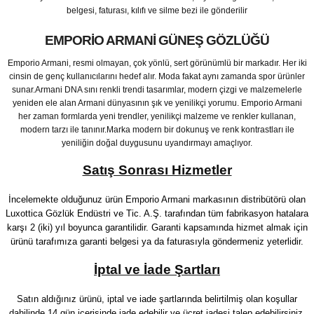
belgesi, faturası, kılıfı ve silme bezi ile gönderilir
EMPORIO ARMANI GÜNEŞ GÖZLÜĞÜ
Emporio Armani, resmi olmayan, çok yönlü, sert görünümlü bir markadır. Her iki
cinsin de genç kullanıcılarını hedef alır. Moda fakat aynı zamanda spor ürünler
sunar.Armani DNA sını renkli trendi tasarımlar, modern çizgi ve malzemelerle
yeniden ele alan Armani dünyasının şık ve yenilikçi yorumu. Emporio Armani
her zaman formlarda yeni trendler, yenilikçi malzeme ve renkler kullanan,
modern tarzı ile tanınır.Marka modern bir dokunuş ve renk kontrastları ile
yeniliğin doğal duygusunu uyandırmayı amaçlıyor.
Satış Sonrası Hizmetler
İncelemekte olduğunuz ürün Emporio Armani markasının distribütörü olan
Luxottica Gözlük Endüstri ve Tic. A.Ş. tarafından tüm fabrikasyon hatalara
karşı 2 (iki) yıl boyunca garantilidir. Garanti kapsamında hizmet almak için
ürünü tarafımıza garanti belgesi ya da faturasıyla göndermeniz yeterlidir.
İptal ve İade Şartları
Satın aldığınız ürünü, iptal ve iade şartlarında belirtilmiş olan koşullar
dahilinde 14 gün içerisinde iade edebilir ve ücret iadesi talep edebilirsiniz.