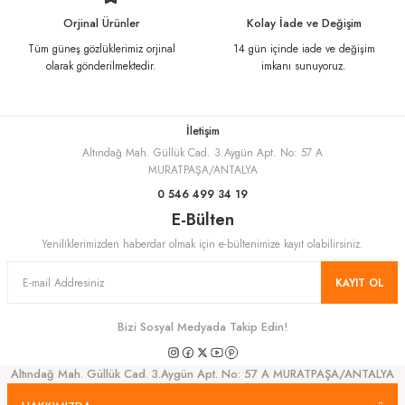
Ürün fiyatı diğer sitelerden daha pahalı.
Orjinal Ürünler
Kolay İade ve Değişim
Bu ürüne benzer farklı alternatifler olmalı.
Tüm güneş gözlüklerimiz orjinal
14 gün içinde iade ve değişim
olarak gönderilmektedir.
imkanı sunuyoruz.
İletişim
Altındağ Mah. Güllük Cad. 3.Aygün Apt. No: 57 A
Gönder
MURATPAŞA/ANTALYA
0 546 499 34 19
E-Bülten
Yeniliklerimizden haberdar olmak için e-bültenimize kayıt olabilirsiniz.
KAYIT OL
Bizi Sosyal Medyada Takip Edin!
Altındağ Mah. Güllük Cad. 3.Aygün Apt. No: 57 A MURATPAŞA/ANTALYA