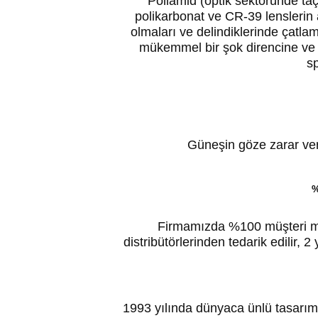
Poliamid (optik sektöründe taç 
polikarbonat ve CR-39 lenslerin a
olmaları ve delindiklerinde çatla
mükemmel bir şok direncine ve o
sp
Güneşin göze zarar veren
%
Firmamızda %100 müşteri mem
distribütörlerinden tedarik edilir, 2 
1993 yılında dünyaca ünlü tasarım