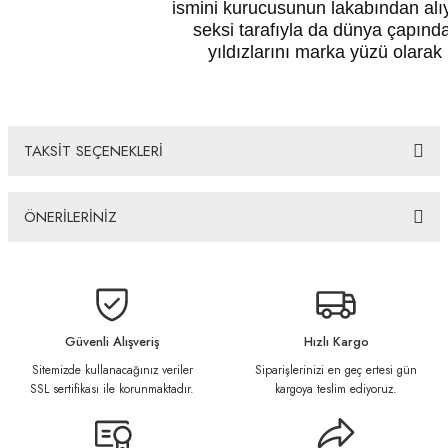
ismini kurucusunun lakabından alı
seksi tarafıyla da dünya çapınd
yıldızlarını marka yüzü olarak 
TAKSİT SEÇENEKLERİ
ÖNERİLERİNİZ
Bu ürünün fiyat bilgisi, resim, ürün açıklamalarında ve diğer konularda
yetersiz gördüğünüz noktaları öneri formunu kullanarak tarafımıza
iletebilirsiniz.
Görüş ve önerileriniz için teşekkür ederiz.
Güvenli Alışveriş
Hızlı Kargo
Sitemizde kullanacağınız veriler
Siparişlerinizi en geç ertesi gün
Ürün resmi kalitesiz, bozuk veya görüntülenemiyor.
SSL sertifikası ile korunmaktadır.
kargoya teslim ediyoruz.
Ürün açıklamasında eksik bilgiler bulunuyor.
Ürün bilgilerinde hatalar bulunuyor.