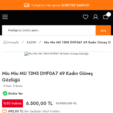
Türkiye’nin Her yerine
ÜCRETSİZ KARGO!
Ara
Anasayfa
KADIN
Miu Miu MU 13NS DHF0A7 49 Kadın Güneş Gö
Miu Miu MU 13NS DHF0A7 49 Kadın Güneş
Gözlüğü
0 Puan - 0 Yorum
Stokta Var
6.500,00 TL
%50 İndirim
13.000,00 TL
692,63 TL
’den başlayan taksit fırsatları