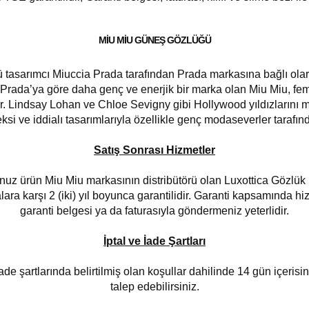
MIU MIU GÜNEŞ GÖZLÜĞÜ
 tasarımcı Miuccia Prada tarafından Prada markasına bağlı olar
Prada’ya göre daha genç ve enerjik bir marka olan Miu Miu, fem
. Lindsay Lohan ve Chloe Sevigny gibi Hollywood yıldızlarını 
eksi ve iddialı tasarımlarıyla özellikle genç modaseverler tarafın
Satış Sonrası Hizmetler
uz ürün Miu Miu markasının distribütörü olan Luxottica Gözlük E
lara karşı 2 (iki) yıl boyunca garantilidir. Garanti kapsamında hi
garanti belgesi ya da faturasıyla göndermeniz yeterlidir.
İptal ve İade Şartları
iade şartlarında belirtilmiş olan koşullar dahilinde 14 gün içerisi
talep edebilirsiniz.