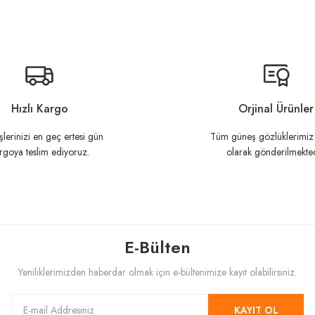
n açıklamalarında ve diğer konularda yetersiz gördüğünüz noktaları öneri formunu ku
Görüş ve önerileriniz için teşekkür ederiz.
Hızlı Kargo
Orjinal Ürünler
şlerinizi en geç ertesi gün
Tüm güneş gözlüklerimiz 
rgoya teslim ediyoruz.
olarak gönderilmekted
E-Bülten
Gönder
Yeniliklerimizden haberdar olmak için e-bültenimize kayıt olabilirsiniz.
KAYIT OL