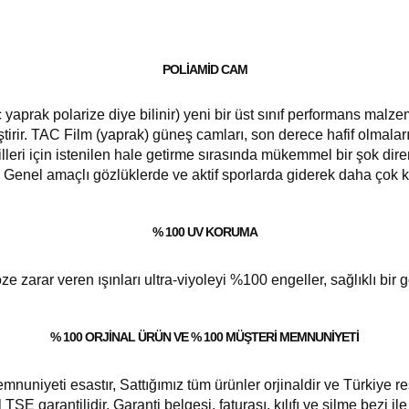
POLIAMID CAM
 yaprak polarize diye bilinir) yeni bir üst sınıf performans malz
eştirir. TAC Film (yaprak) güneş camları, son derece hafif olmala
leri için istenilen hale getirme sırasında mükemmel bir şok dire
. Genel amaçlı gözlüklerde ve aktif sporlarda giderek daha çok k
% 100 UV KORUMA
e zarar veren ışınları ultra-viyoleyi %100 engeller, sağlıklı bir g
% 100 ORJINAL ÜRÜN VE % 100 MÜŞTERI MEMNUNIYETI
niyeti esastır, Sattığımız tüm ürünler orjinaldir ve Türkiye res
ıl TSE garantilidir, Garanti belgesi, faturası, kılıfı ve silme bezi il