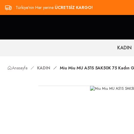
Türkiye’nin Her yerine
ÜCRETSİZ KARGO!
KADIN
Anasayfa
KADIN
Miu Miu MU A51S 5AK50K 75 Kadın 