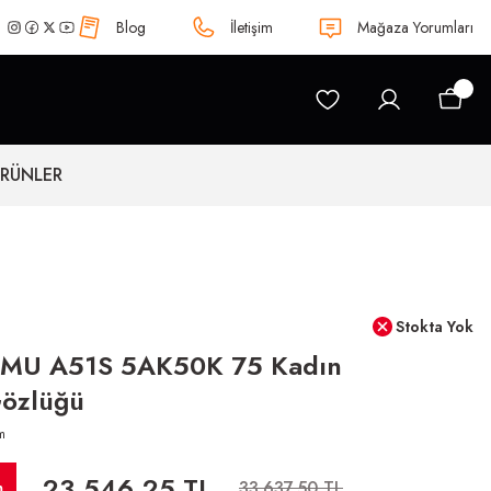
Blog
İletişim
Mağaza Yorumları
ÜRÜNLER
Stokta Yok
 MU A51S 5AK50K 75 Kadın
özlüğü
m
23.546,25 TL
m
33.637,50 TL