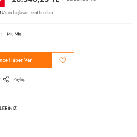
TL
’den başlayan taksit fırsatları
Miu Miu
ince Haber Ver
mı
Paylaş
LERİNİZ