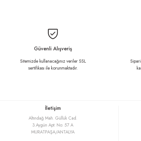
Bu ürünün fiyat bilgisi, resim, ürü
Ürün resmi kalitesiz, bozuk veya görüntülenemiyor.
Ürün açıklamasında eksik bilgiler bulunuyor.
Güvenli Alışveriş
Ürün bilgilerinde hatalar bulunuyor.
Sitemizde kullanacağınız veriler SSL
Sipari
sertifikası ile korunmaktadır.
ka
Ürün fiyatı diğer sitelerden daha pahalı.
Bu ürüne benzer farklı alternatifler olmalı.
İletişim
Altındağ Mah. Güllük Cad.
3.Aygün Apt. No: 57 A
MURATPAŞA/ANTALYA