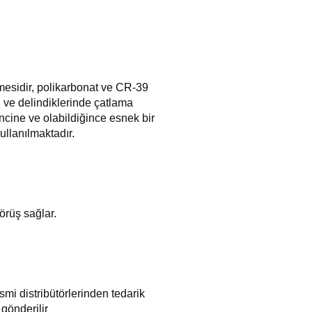
emesidir, polikarbonat ve CR-39
rı ve delindiklerinde çatlama
ncine ve olabildiğince esnek bir
ullanılmaktadır.
örüş sağlar.
mi distribütörlerinden tedarik
e gönderilir