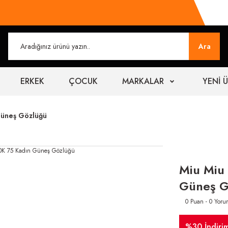
Ara
ERKEK
ÇOCUK
MARKALAR
YENİ 
Güneş Gözlüğü
Miu Miu
Güneş G
0 Puan - 0 Yoru
%30 İndiri