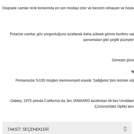
Degrade camlar renk tonlarında en son modayı izler ve benzeri olmayan ve heyecan 
Polarize camlar, göz yorgunluğunu azaltarak daha yüksek görme konforu sağla
yansımaları gibi çeşitli yüzeyler
Güneşin göze z
%
Firmamızda %100 müşteri memnuniyeti esastır, Sattığımız tüm ürünler orjinaldi
Oakley, 1975 yılında California’da Jim JANNARD tarafından ilk kez Unobtain
Çözünürlüklü Optik) tan
TAKSİT SEÇENEKLERİ