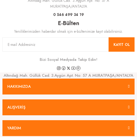
Altındağ Mah. Güllük Cad. 3.Aygün Apt. No: 57 A
Gönder
MURATPAŞA/ANTALYA
0 546 499 34 19
E-Bülten
Yeniliklerimizden haberdar olmak için e-bültenimize kayıt olabilirsiniz.
KAYIT OL
Bizi Sosyal Medyada Takip Edin!
Altındağ Mah. Güllük Cad. 3.Aygün Apt. No: 57 A MURATPAŞA/ANTALYA
HAKKIMIZDA
ALIŞVERİŞ
YARDIM