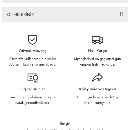
ÖNERİLERİNİZ
Bu ürünün fiyat bilgisi, resim, ürün açıklamalarında ve diğer konularda
yetersiz gördüğünüz noktaları öneri formunu kullanarak tarafımıza
iletebilirsiniz.
Görüş ve önerileriniz için teşekkür ederiz.
Güvenli Alışveriş
Hızlı Kargo
Sitemizde kullanacağınız veriler
Siparişlerinizi en geç ertesi gün
Ürün resmi kalitesiz, bozuk veya görüntülenemiyor.
SSL sertifikası ile korunmaktadır.
kargoya teslim ediyoruz.
Ürün açıklamasında eksik bilgiler bulunuyor.
Ürün bilgilerinde hatalar bulunuyor.
Ürün fiyatı diğer sitelerden daha pahalı.
Orjinal Ürünler
Kolay İade ve Değişim
Bu ürüne benzer farklı alternatifler olmalı.
Tüm güneş gözlüklerimiz orjinal
14 gün içinde iade ve değişim
olarak gönderilmektedir.
imkanı sunuyoruz.
İletişim