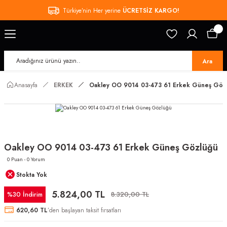
Türkiye’nin Her yerine
ÜCRETSİZ KARGO!
Ara
Anasayfa
ERKEK
Oakley OO 9014 03-473 61 Erkek Güneş Göz
Oakley OO 9014 03-473 61 Erkek Güneş Gözlüğü
0 Puan - 0 Yorum
Stokta Yok
5.824,00 TL
%30 İndirim
8.320,00 TL
620,60 TL
’den başlayan taksit fırsatları