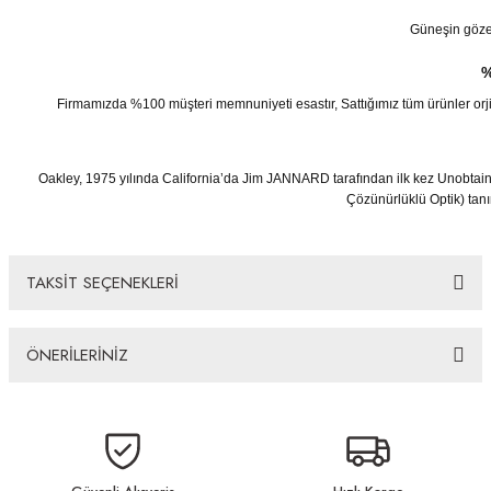
Güneşin göze z
%
Firmamızda %100 müşteri memnuniyeti esastır, Sattığımız tüm ürünler orjinaldi
Oakley, 1975 yılında California’da Jim JANNARD tarafından ilk kez Unobtain
Çözünürlüklü Optik) tan
TAKSİT SEÇENEKLERİ
ÖNERİLERİNİZ
Bu ürünün fiyat bilgisi, resim, ürün açıklamalarında ve diğer konularda
yetersiz gördüğünüz noktaları öneri formunu kullanarak tarafımıza
iletebilirsiniz.
Görüş ve önerileriniz için teşekkür ederiz.