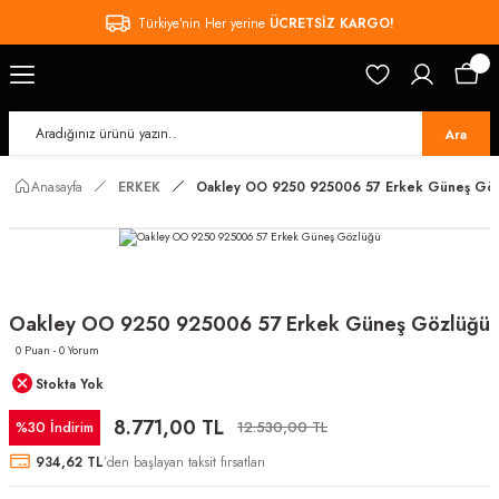
Türkiye’nin Her yerine
ÜCRETSİZ KARGO!
Ara
Anasayfa
ERKEK
Oakley OO 9250 925006 57 Erkek Güneş Gö
Oakley OO 9250 925006 57 Erkek Güneş Gözlüğü
0 Puan - 0 Yorum
Stokta Yok
8.771,00 TL
%30 İndirim
12.530,00 TL
934,62 TL
’den başlayan taksit fırsatları