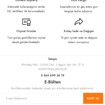
Güvenli Alışveriş
Hızlı Kargo
Sitemizde kullanacağınız veriler
Siparişlerinizi en geç ertesi gün
Ürün resmi kalitesiz, bozuk veya görüntülenemiyor.
SSL sertifikası ile korunmaktadır.
kargoya teslim ediyoruz.
Ürün açıklamasında eksik bilgiler bulunuyor.
Ürün bilgilerinde hatalar bulunuyor.
Ürün fiyatı diğer sitelerden daha pahalı.
Orjinal Ürünler
Kolay İade ve Değişim
Bu ürüne benzer farklı alternatifler olmalı.
Tüm güneş gözlüklerimiz orjinal
14 gün içinde iade ve değişim
olarak gönderilmektedir.
imkanı sunuyoruz.
İletişim
Altındağ Mah. Güllük Cad. 3.Aygün Apt. No: 57 A
Gönder
MURATPAŞA/ANTALYA
0 546 499 34 19
E-Bülten
Yeniliklerimizden haberdar olmak için e-bültenimize kayıt olabilirsiniz.
KAYIT OL