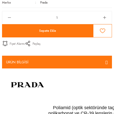
Marka
Prada
Sepete Ekle
Fiyat Alarmı
Paylaş
ÜRÜN BİLGİSİ
Poliamid (optik sektöründe taç 
polikarbonat ve CR-39 lenslerin a