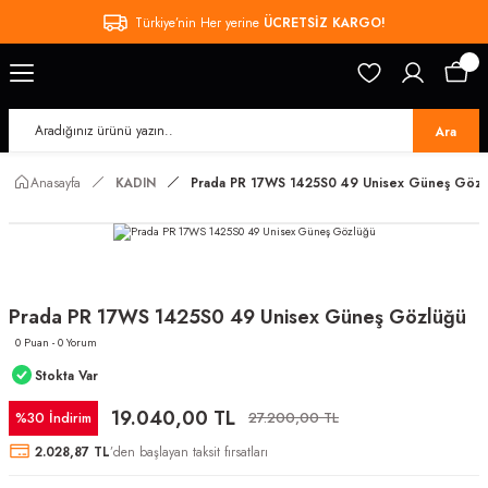
Türkiye’nin Her yerine
ÜCRETSİZ KARGO!
Ara
Anasayfa
KADIN
Prada PR 17WS 1425S0 49 Unisex Güneş Gözl
Prada PR 17WS 1425S0 49 Unisex Güneş Gözlüğü
0 Puan - 0 Yorum
Stokta Var
19.040,00 TL
%30 İndirim
27.200,00 TL
2.028,87 TL
’den başlayan taksit fırsatları