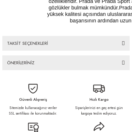
özellikleridir. Prada ve Prada Sport 
gözlükler bulmak mümkündür.Prada, g
yüksek kalitesi açısından uluslarara
başarısının ardından uzun b
TAKSİT SEÇENEKLERİ
ÖNERİLERİNİZ
Bu ürünün fiyat bilgisi, resim, ürün açıklamalarında ve diğer konularda
yetersiz gördüğünüz noktaları öneri formunu kullanarak tarafımıza
iletebilirsiniz.
Görüş ve önerileriniz için teşekkür ederiz.
Güvenli Alışveriş
Hızlı Kargo
Sitemizde kullanacağınız veriler
Siparişlerinizi en geç ertesi gün
Ürün resmi kalitesiz, bozuk veya görüntülenemiyor.
SSL sertifikası ile korunmaktadır.
kargoya teslim ediyoruz.
Ürün açıklamasında eksik bilgiler bulunuyor.
Ürün bilgilerinde hatalar bulunuyor.