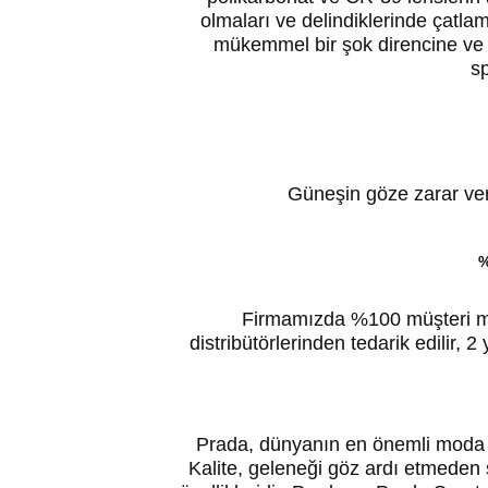
olmaları ve delindiklerinde çatla
mükemmel bir şok direncine ve o
sp
Güneşin göze zarar veren
%
Firmamızda %100 müşteri mem
distribütörlerinden tedarik edilir, 2 
Prada, dünyanın en önemli moda ev
Kalite, geleneği göz ardı etmeden 