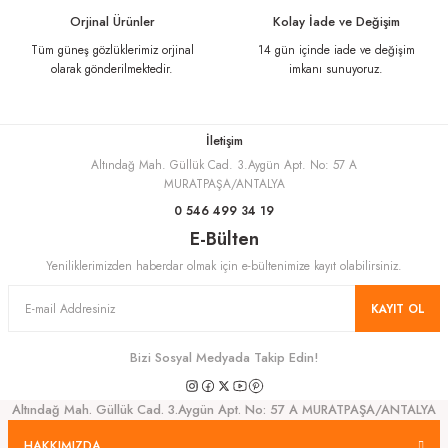
Ürün fiyatı diğer sitelerden daha pahalı.
Orjinal Ürünler
Kolay İade ve Değişim
Bu ürüne benzer farklı alternatifler olmalı.
Tüm güneş gözlüklerimiz orjinal
14 gün içinde iade ve değişim
olarak gönderilmektedir.
imkanı sunuyoruz.
İletişim
Altındağ Mah. Güllük Cad. 3.Aygün Apt. No: 57 A
Gönder
MURATPAŞA/ANTALYA
0 546 499 34 19
E-Bülten
Yeniliklerimizden haberdar olmak için e-bültenimize kayıt olabilirsiniz.
KAYIT OL
Bizi Sosyal Medyada Takip Edin!
Altındağ Mah. Güllük Cad. 3.Aygün Apt. No: 57 A MURATPAŞA/ANTALYA
HAKKIMIZDA