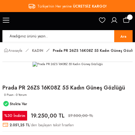
Türkiye’nin Her yerine
ÜCRETSİZ KARGO!
Ara
Anasayfa
KADIN
Prada PR 26ZS 16K08Z 55 Kadın Güneş Gözlü
Prada PR 26ZS 16K08Z 55 Kadın Güneş Gözlüğü
0 Puan - 0 Yorum
Stokta Var
19.250,00 TL
%30 İndirim
27.500,00 TL
2.051,25 TL
’den başlayan taksit fırsatları