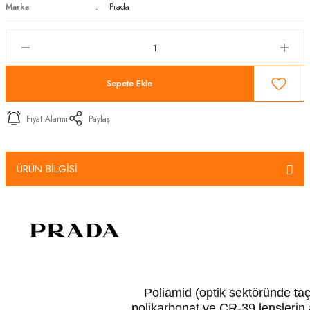
Marka
Prada
Sepete Ekle
Fiyat Alarmı
Paylaş
ÜRÜN BİLGİSİ
Poliamid (optik sektöründe taç 
polikarbonat ve CR-39 lenslerin a