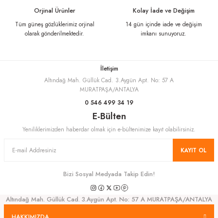
Ürün fiyatı diğer sitelerden daha pahalı.
Orjinal Ürünler
Kolay İade ve Değişim
Bu ürüne benzer farklı alternatifler olmalı.
Tüm güneş gözlüklerimiz orjinal
14 gün içinde iade ve değişim
olarak gönderilmektedir.
imkanı sunuyoruz.
İletişim
Altındağ Mah. Güllük Cad. 3.Aygün Apt. No: 57 A
Gönder
MURATPAŞA/ANTALYA
0 546 499 34 19
E-Bülten
Yeniliklerimizden haberdar olmak için e-bültenimize kayıt olabilirsiniz.
KAYIT OL
Bizi Sosyal Medyada Takip Edin!
Altındağ Mah. Güllük Cad. 3.Aygün Apt. No: 57 A MURATPAŞA/ANTALYA
HAKKIMIZDA