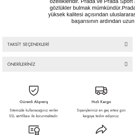
özellikleridir. Prada ve Prada Sport 
gözlükler bulmak mümkündür.Prada, g
yüksek kalitesi açısından uluslarara
başarısının ardından uzun b
TAKSİT SEÇENEKLERİ
ÖNERİLERİNİZ
Bu ürünün fiyat bilgisi, resim, ürün açıklamalarında ve diğer konularda
yetersiz gördüğünüz noktaları öneri formunu kullanarak tarafımıza
iletebilirsiniz.
Görüş ve önerileriniz için teşekkür ederiz.
Güvenli Alışveriş
Hızlı Kargo
Sitemizde kullanacağınız veriler
Siparişlerinizi en geç ertesi gün
Ürün resmi kalitesiz, bozuk veya görüntülenemiyor.
SSL sertifikası ile korunmaktadır.
kargoya teslim ediyoruz.
Ürün açıklamasında eksik bilgiler bulunuyor.
Ürün bilgilerinde hatalar bulunuyor.