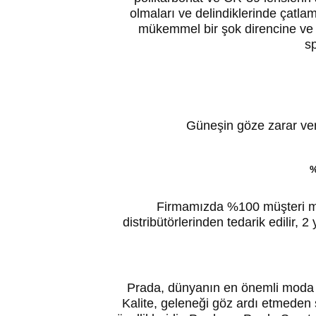
olmaları ve delindiklerinde çatla
mükemmel bir şok direncine ve o
sp
Güneşin göze zarar veren
%
Firmamızda %100 müşteri mem
distribütörlerinden tedarik edilir, 2 
Prada, dünyanın en önemli moda ev
Kalite, geleneği göz ardı etmeden 