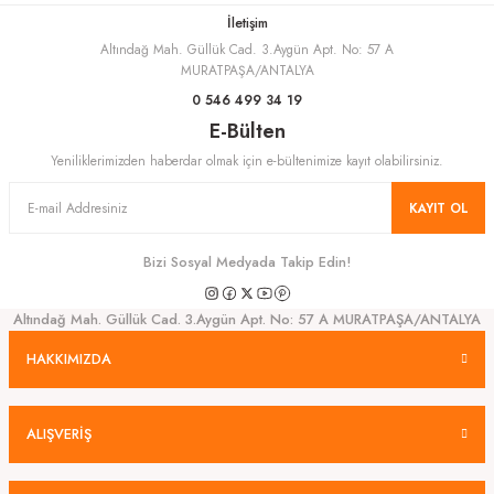
İletişim
Altındağ Mah. Güllük Cad. 3.Aygün Apt. No: 57 A
Gönder
MURATPAŞA/ANTALYA
0 546 499 34 19
E-Bülten
Yeniliklerimizden haberdar olmak için e-bültenimize kayıt olabilirsiniz.
KAYIT OL
Bizi Sosyal Medyada Takip Edin!
Altındağ Mah. Güllük Cad. 3.Aygün Apt. No: 57 A MURATPAŞA/ANTALYA
HAKKIMIZDA
ALIŞVERİŞ