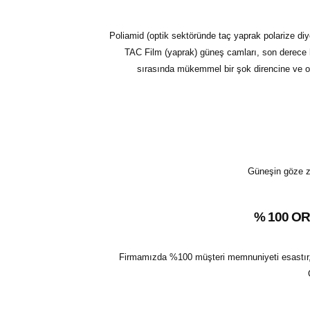
Poliamid (optik sektöründe taç yaprak polarize diye 
TAC Film (yaprak) güneş camları, son derece ha
sırasında mükemmel bir şok direncine ve ola
Güneşin göze zar
% 100 O
Firmamızda %100 müşteri memnuniyeti esastır, Satt