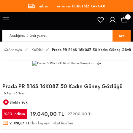
Türkiye’nin Her yerine
ÜCRETSİZ KARGO!
Ara
Anasayfa
KADIN
Prada PR B16S 16K08Z 50 Kadın Güneş Gözlü
Prada PR B16S 16K08Z 50 Kadın Güneş Gözlüğü
0 Puan - 0 Yorum
Stokta Yok
19.040,00 TL
%30 İndirim
27.200,00 TL
2.028,87 TL
’den başlayan taksit fırsatları