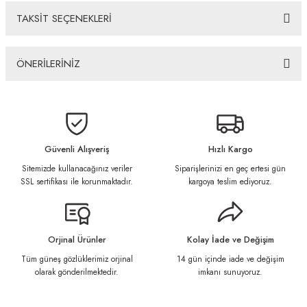
TAKSİT SEÇENEKLERİ
ÖNERİLERİNİZ
Bu ürünün fiyat bilgisi, resim, ürün açıklamalarında ve diğer konularda
yetersiz gördüğünüz noktaları öneri formunu kullanarak tarafımıza
iletebilirsiniz.
Görüş ve önerileriniz için teşekkür ederiz.
Güvenli Alışveriş
Hızlı Kargo
Sitemizde kullanacağınız veriler
Siparişlerinizi en geç ertesi gün
Ürün resmi kalitesiz, bozuk veya görüntülenemiyor.
SSL sertifikası ile korunmaktadır.
kargoya teslim ediyoruz.
Ürün açıklamasında eksik bilgiler bulunuyor.
Ürün bilgilerinde hatalar bulunuyor.
Ürün fiyatı diğer sitelerden daha pahalı.
Orjinal Ürünler
Kolay İade ve Değişim
Bu ürüne benzer farklı alternatifler olmalı.
Tüm güneş gözlüklerimiz orjinal
14 gün içinde iade ve değişim
olarak gönderilmektedir.
imkanı sunuyoruz.