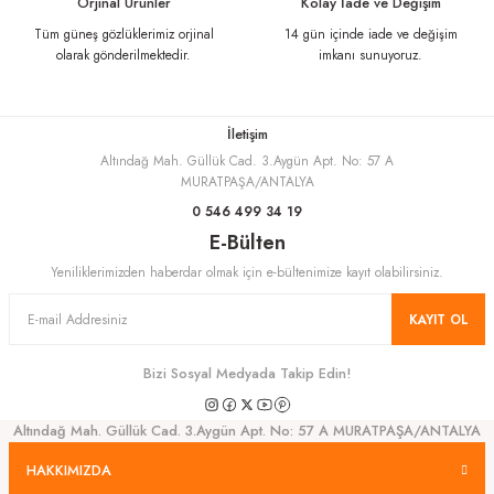
Orjinal Ürünler
Kolay İade ve Değişim
Bu ürüne benzer farklı alternatifler olmalı.
Tüm güneş gözlüklerimiz orjinal
14 gün içinde iade ve değişim
olarak gönderilmektedir.
imkanı sunuyoruz.
İletişim
Altındağ Mah. Güllük Cad. 3.Aygün Apt. No: 57 A
Gönder
MURATPAŞA/ANTALYA
0 546 499 34 19
E-Bülten
Yeniliklerimizden haberdar olmak için e-bültenimize kayıt olabilirsiniz.
KAYIT OL
Bizi Sosyal Medyada Takip Edin!
Altındağ Mah. Güllük Cad. 3.Aygün Apt. No: 57 A MURATPAŞA/ANTALYA
HAKKIMIZDA