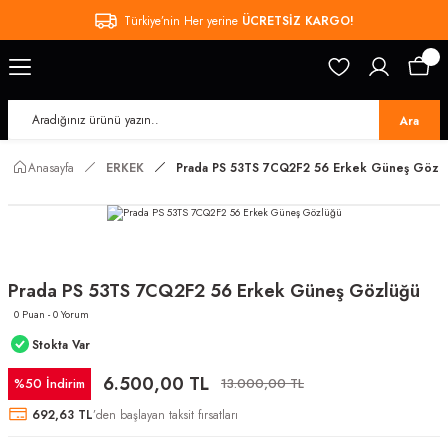
Türkiye’nin Her yerine
ÜCRETSİZ KARGO!
Ara
Anasayfa
ERKEK
Prada PS 53TS 7CQ2F2 56 Erkek Güneş Gözl
Prada PS 53TS 7CQ2F2 56 Erkek Güneş Gözlüğü
0 Puan - 0 Yorum
Stokta Var
6.500,00 TL
%50 İndirim
13.000,00 TL
692,63 TL
’den başlayan taksit fırsatları