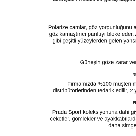
Polarize camlar, göz yorgunluğunu 
göz kamaştırıcı parıltıyı bloke eder
gibi çeşitli yüzeylerden gelen yansım
Güneşin göze zarar veren
%
Firmamızda %100 müşteri mem
distribütörlerinden tedarik edilir, 2 
P
Prada Sport koleksiyonuna dahi giys
ceketler, gömlekler ve ayakkabılarda
daha simge