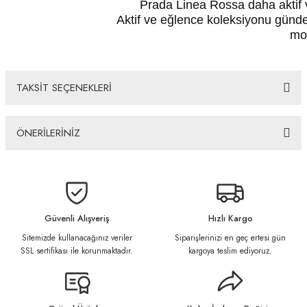
Prada Linea Rossa daha aktif v
Aktif ve eğlence koleksiyonu günde
mod
TAKSİT SEÇENEKLERİ
ÖNERİLERİNİZ
Bu ürünün fiyat bilgisi, resim, ürün açıklamalarında ve diğer konularda
yetersiz gördüğünüz noktaları öneri formunu kullanarak tarafımıza
iletebilirsiniz.
Görüş ve önerileriniz için teşekkür ederiz.
Güvenli Alışveriş
Hızlı Kargo
Sitemizde kullanacağınız veriler
Siparişlerinizi en geç ertesi gün
Ürün resmi kalitesiz, bozuk veya görüntülenemiyor.
SSL sertifikası ile korunmaktadır.
kargoya teslim ediyoruz.
Ürün açıklamasında eksik bilgiler bulunuyor.
Ürün bilgilerinde hatalar bulunuyor.
Ürün fiyatı diğer sitelerden daha pahalı.