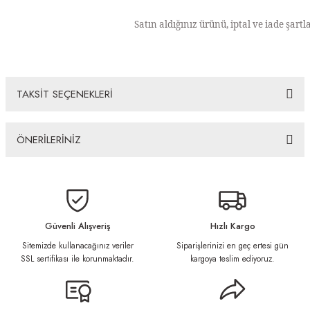
Satın aldığınız ürünü, iptal ve iade şartl
TAKSİT SEÇENEKLERİ
ÖNERİLERİNİZ
Bu ürünün fiyat bilgisi, resim, ürün açıklamalarında ve diğer konularda
yetersiz gördüğünüz noktaları öneri formunu kullanarak tarafımıza
iletebilirsiniz.
Görüş ve önerileriniz için teşekkür ederiz.
Güvenli Alışveriş
Hızlı Kargo
Sitemizde kullanacağınız veriler
Siparişlerinizi en geç ertesi gün
Ürün resmi kalitesiz, bozuk veya görüntülenemiyor.
SSL sertifikası ile korunmaktadır.
kargoya teslim ediyoruz.
Ürün açıklamasında eksik bilgiler bulunuyor.
Ürün bilgilerinde hatalar bulunuyor.
Ürün fiyatı diğer sitelerden daha pahalı.