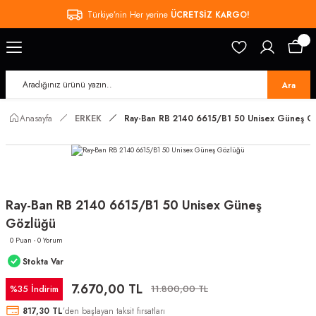
Türkiye’nin Her yerine
ÜCRETSİZ KARGO!
Ara
Anasayfa
ERKEK
Ray-Ban RB 2140 6615/B1 50 Unisex Güneş G
Ray-Ban RB 2140 6615/B1 50 Unisex Güneş
Gözlüğü
0 Puan - 0 Yorum
Stokta Var
7.670,00 TL
%35 İndirim
11.800,00 TL
817,30 TL
’den başlayan taksit fırsatları