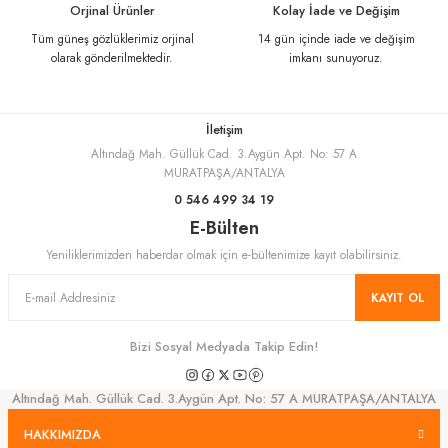
Orjinal Ürünler
Kolay İade ve Değişim
Bu ürüne benzer farklı alternatifler olmalı.
Tüm güneş gözlüklerimiz orjinal
14 gün içinde iade ve değişim
olarak gönderilmektedir.
imkanı sunuyoruz.
İletişim
Altındağ Mah. Güllük Cad. 3.Aygün Apt. No: 57 A
Gönder
MURATPAŞA/ANTALYA
0 546 499 34 19
E-Bülten
Yeniliklerimizden haberdar olmak için e-bültenimize kayıt olabilirsiniz.
KAYIT OL
Bizi Sosyal Medyada Takip Edin!
Altındağ Mah. Güllük Cad. 3.Aygün Apt. No: 57 A MURATPAŞA/ANTALYA
HAKKIMIZDA