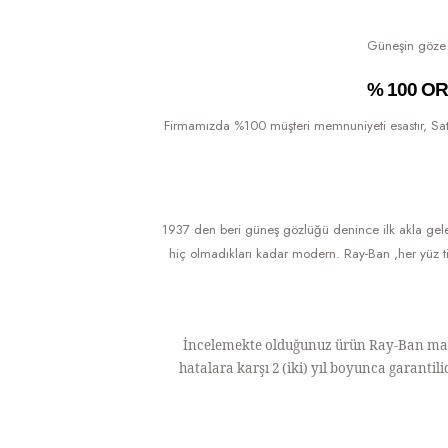
Güneşin göze za
% 100 O
Firmamızda %100 müşteri memnuniyeti esastır, Sattığı
1937 den beri güneş gözlüğü denince ilk akla gel
hiç olmadıkları kadar modern. Ray-Ban ,her yüz ti
İncelemekte olduğunuz ürün Ray-Ban marka
hatalara karşı 2 (iki) yıl boyunca garanti