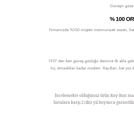
Güneşin göze za
% 100 O
Firmamızda %100 müşteri memnuniyeti esastır, Sattığı
1937 den beri güneş gözlüğü denince ilk akla gel
hiç olmadıkları kadar modern. Ray-Ban ,her yüz ti
İncelemekte olduğunuz ürün Ray-Ban marka
hatalara karşı 2 (iki) yıl boyunca garanti