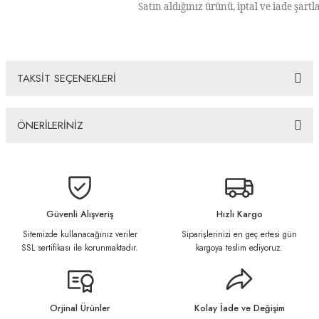
Satın aldığınız ürünü, iptal ve iade şartl
TAKSİT SEÇENEKLERİ
ÖNERİLERİNİZ
Bu ürünün fiyat bilgisi, resim, ürün açıklamalarında ve diğer konularda
yetersiz gördüğünüz noktaları öneri formunu kullanarak tarafımıza
iletebilirsiniz.
Görüş ve önerileriniz için teşekkür ederiz.
Güvenli Alışveriş
Hızlı Kargo
Sitemizde kullanacağınız veriler
Siparişlerinizi en geç ertesi gün
Ürün resmi kalitesiz, bozuk veya görüntülenemiyor.
SSL sertifikası ile korunmaktadır.
kargoya teslim ediyoruz.
Ürün açıklamasında eksik bilgiler bulunuyor.
Ürün bilgilerinde hatalar bulunuyor.
Ürün fiyatı diğer sitelerden daha pahalı.
Orjinal Ürünler
Kolay İade ve Değişim