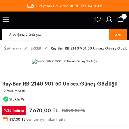
Türkiye’nin Her yerine
ÜCRETSİZ KARGO!
Ara
Anasayfa
ERKEK
Ray-Ban RB 2140 901 50 Unisex Güneş Gözlü
Ray-Ban RB 2140 901 50 Unisex Güneş Gözlüğü
0 Puan - 0 Yorum
Stokta Var
7.670,00 TL
%35 İndirim
11.800,00 TL
817,30 TL
’den başlayan taksit fırsatları