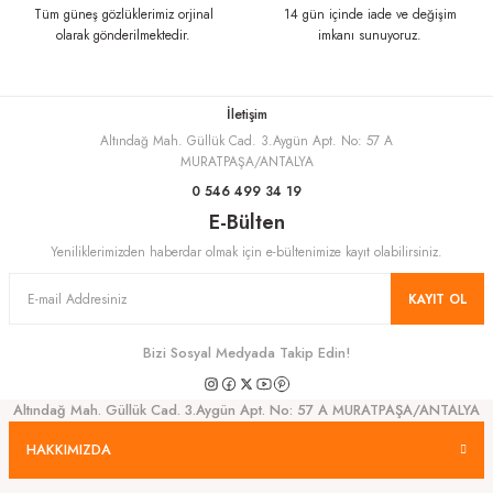
Bu ürüne benzer farklı alternatifler olmalı.
Tüm güneş gözlüklerimiz orjinal
14 gün içinde iade ve değişim
olarak gönderilmektedir.
imkanı sunuyoruz.
İletişim
Altındağ Mah. Güllük Cad. 3.Aygün Apt. No: 57 A
Gönder
MURATPAŞA/ANTALYA
0 546 499 34 19
E-Bülten
Yeniliklerimizden haberdar olmak için e-bültenimize kayıt olabilirsiniz.
KAYIT OL
Bizi Sosyal Medyada Takip Edin!
Altındağ Mah. Güllük Cad. 3.Aygün Apt. No: 57 A MURATPAŞA/ANTALYA
HAKKIMIZDA