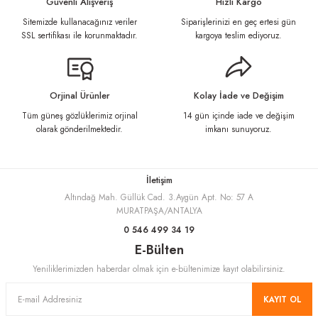
Güvenli Alışveriş
Hızlı Kargo
Sitemizde kullanacağınız veriler
Siparişlerinizi en geç ertesi gün
Ürün resmi kalitesiz, bozuk veya görüntülenemiyor.
SSL sertifikası ile korunmaktadır.
kargoya teslim ediyoruz.
Ürün açıklamasında eksik bilgiler bulunuyor.
Ürün bilgilerinde hatalar bulunuyor.
Ürün fiyatı diğer sitelerden daha pahalı.
Orjinal Ürünler
Kolay İade ve Değişim
Bu ürüne benzer farklı alternatifler olmalı.
Tüm güneş gözlüklerimiz orjinal
14 gün içinde iade ve değişim
olarak gönderilmektedir.
imkanı sunuyoruz.
İletişim
Altındağ Mah. Güllük Cad. 3.Aygün Apt. No: 57 A
Gönder
MURATPAŞA/ANTALYA
0 546 499 34 19
E-Bülten
Yeniliklerimizden haberdar olmak için e-bültenimize kayıt olabilirsiniz.
KAYIT OL