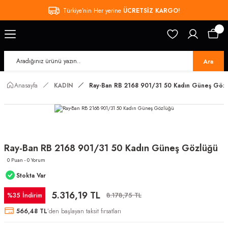
Türkiye’nin Her yerine
ÜCRETSİZ KARGO!
Ara
Anasayfa
KADIN
Ray-Ban RB 2168 901/31 50 Kadın Güneş Göz
Ray-Ban RB 2168 901/31 50 Kadın Güneş Gözlüğü
0 Puan - 0 Yorum
Stokta Var
5.316,19 TL
%35 İndirim
8.178,75 TL
566,48 TL
’den başlayan taksit fırsatları