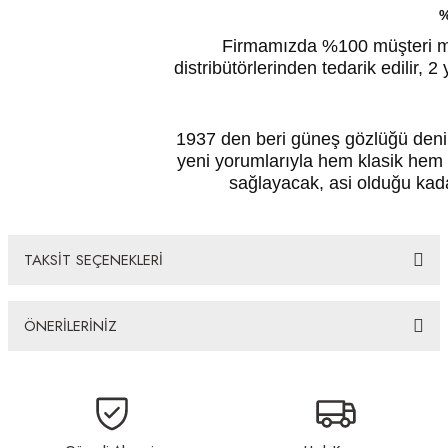
%
Firmamızda %100 müşteri mem
distribütörlerinden tedarik edilir, 2 
1937 den beri güneş gözlüğü denin
yeni yorumlarıyla hem klasik hem
sağlayacak, asi olduğu kada
TAKSİT SEÇENEKLERİ
ÖNERİLERİNİZ
Bu ürünün fiyat bilgisi, resim, ürün açıklamalarında ve diğer konularda
yetersiz gördüğünüz noktaları öneri formunu kullanarak tarafımıza
iletebilirsiniz.
Görüş ve önerileriniz için teşekkür ederiz.