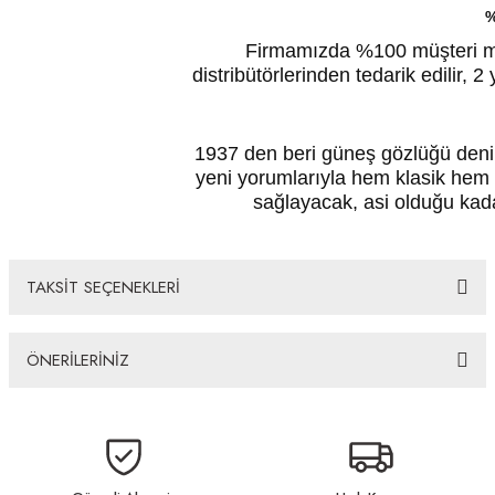
%
Firmamızda %100 müşteri mem
distribütörlerinden tedarik edilir, 2 
1937 den beri güneş gözlüğü denin
yeni yorumlarıyla hem klasik hem
sağlayacak, asi olduğu kada
TAKSİT SEÇENEKLERİ
ÖNERİLERİNİZ
Bu ürünün fiyat bilgisi, resim, ürün açıklamalarında ve diğer konularda
yetersiz gördüğünüz noktaları öneri formunu kullanarak tarafımıza
iletebilirsiniz.
Görüş ve önerileriniz için teşekkür ederiz.