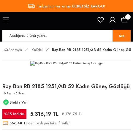
Türkiye’nin Her yerine
ÜCRETSİZ KARGO!
Ara
Anasayfa
KADIN
Ray-Ban RB 2185 1251/AB 52 Kadın Güneş Göz
Ray-Ban RB 2185 1251/AB 52 Kadın Güneş Gözlüğü
0 Puan - 0 Yorum
Stokta Var
5.316,19 TL
%35 İndirim
8.178,75 TL
566,48 TL
’den başlayan taksit fırsatları