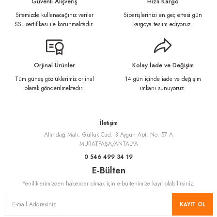
Güvenli Alışveriş
Hızlı Kargo
Sitemizde kullanacağınız veriler
Siparişlerinizi en geç ertesi gün
Ürün resmi kalitesiz, bozuk veya görüntülenemiyor.
SSL sertifikası ile korunmaktadır.
kargoya teslim ediyoruz.
Ürün açıklamasında eksik bilgiler bulunuyor.
Ürün bilgilerinde hatalar bulunuyor.
Ürün fiyatı diğer sitelerden daha pahalı.
Orjinal Ürünler
Kolay İade ve Değişim
Bu ürüne benzer farklı alternatifler olmalı.
Tüm güneş gözlüklerimiz orjinal
14 gün içinde iade ve değişim
olarak gönderilmektedir.
imkanı sunuyoruz.
İletişim
Altındağ Mah. Güllük Cad. 3.Aygün Apt. No: 57 A
Gönder
MURATPAŞA/ANTALYA
0 546 499 34 19
E-Bülten
Yeniliklerimizden haberdar olmak için e-bültenimize kayıt olabilirsiniz.
KAYIT OL