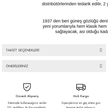
distribütörlerinden tedarik edilir, 2 
1937 den beri güneş gözlüğü denin
yeni yorumlarıyla hem klasik hem
sağlayacak, asi olduğu kada
TAKSİT SEÇENEKLERİ
ÖNERİLERİNİZ
Bu ürünün fiyat bilgisi, resim, ürün açıklamalarında ve diğer konularda
yetersiz gördüğünüz noktaları öneri formunu kullanarak tarafımıza
iletebilirsiniz.
Görüş ve önerileriniz için teşekkür ederiz.
Güvenli Alışveriş
Hızlı Kargo
Sitemizde kullanacağınız veriler
Siparişlerinizi en geç ertesi gün
Ürün resmi kalitesiz, bozuk veya görüntülenemiyor.
SSL sertifikası ile korunmaktadır.
kargoya teslim ediyoruz.