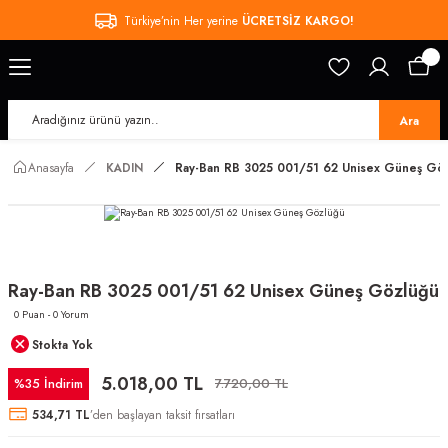
Türkiye’nin Her yerine
ÜCRETSİZ KARGO!
Ara
Anasayfa
KADIN
Ray-Ban RB 3025 001/51 62 Unisex Güneş Gö
Ray-Ban RB 3025 001/51 62 Unisex Güneş Gözlüğü
0 Puan - 0 Yorum
Stokta Yok
5.018,00 TL
%35 İndirim
7.720,00 TL
534,71 TL
’den başlayan taksit fırsatları