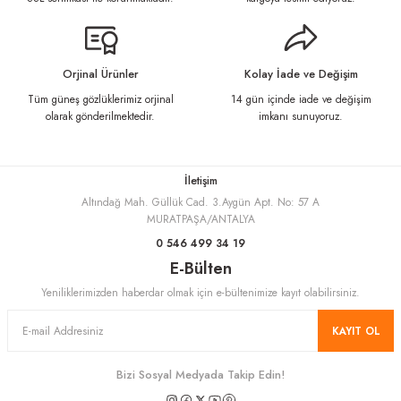
Ürün açıklamasında eksik bilgiler bulunuyor.
Ürün bilgilerinde hatalar bulunuyor.
Ürün fiyatı diğer sitelerden daha pahalı.
Orjinal Ürünler
Kolay İade ve Değişim
Bu ürüne benzer farklı alternatifler olmalı.
Tüm güneş gözlüklerimiz orjinal
14 gün içinde iade ve değişim
olarak gönderilmektedir.
imkanı sunuyoruz.
İletişim
Altındağ Mah. Güllük Cad. 3.Aygün Apt. No: 57 A
Gönder
MURATPAŞA/ANTALYA
0 546 499 34 19
E-Bülten
Yeniliklerimizden haberdar olmak için e-bültenimize kayıt olabilirsiniz.
KAYIT OL
Bizi Sosyal Medyada Takip Edin!