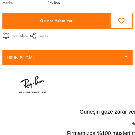
Marka
Ray-Ban
Gelince Haber Ver
Fiyat Alarmı
Paylaş
ÜRÜN BİLGİSİ
Güneşin göze zarar veren
%
Firmamızda %100 müşteri mem