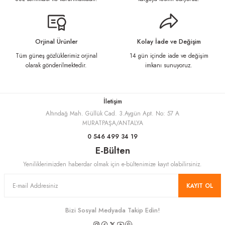
Ürün açıklamasında eksik bilgiler bulunuyor.
Ürün bilgilerinde hatalar bulunuyor.
Ürün fiyatı diğer sitelerden daha pahalı.
Orjinal Ürünler
Kolay İade ve Değişim
Bu ürüne benzer farklı alternatifler olmalı.
Tüm güneş gözlüklerimiz orjinal
14 gün içinde iade ve değişim
olarak gönderilmektedir.
imkanı sunuyoruz.
İletişim
Altındağ Mah. Güllük Cad. 3.Aygün Apt. No: 57 A
Gönder
MURATPAŞA/ANTALYA
0 546 499 34 19
E-Bülten
Yeniliklerimizden haberdar olmak için e-bültenimize kayıt olabilirsiniz.
KAYIT OL
Bizi Sosyal Medyada Takip Edin!