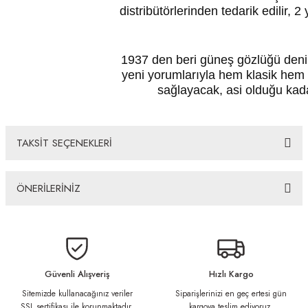
distribütörlerinden tedarik edilir, 2 
1937 den beri güneş gözlüğü denin
yeni yorumlarıyla hem klasik hem
sağlayacak, asi olduğu kada
TAKSİT SEÇENEKLERİ
ÖNERİLERİNİZ
Bu ürünün fiyat bilgisi, resim, ürün açıklamalarında ve diğer konularda
yetersiz gördüğünüz noktaları öneri formunu kullanarak tarafımıza
iletebilirsiniz.
Görüş ve önerileriniz için teşekkür ederiz.
Güvenli Alışveriş
Hızlı Kargo
Sitemizde kullanacağınız veriler
Siparişlerinizi en geç ertesi gün
Ürün resmi kalitesiz, bozuk veya görüntülenemiyor.
SSL sertifikası ile korunmaktadır.
kargoya teslim ediyoruz.