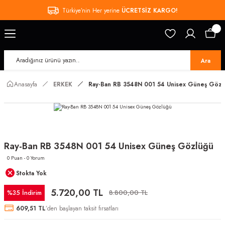
Türkiye’nin Her yerine
ÜCRETSİZ KARGO!
Ara
Anasayfa
ERKEK
Ray-Ban RB 3548N 001 54 Unisex Güneş Gözl
Ray-Ban RB 3548N 001 54 Unisex Güneş Gözlüğü
0 Puan - 0 Yorum
Stokta Yok
5.720,00 TL
%35 İndirim
8.800,00 TL
609,51 TL
’den başlayan taksit fırsatları