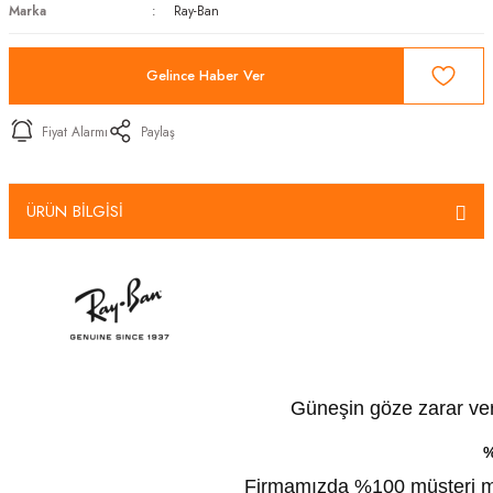
Marka
Ray-Ban
Gelince Haber Ver
Fiyat Alarmı
Paylaş
ÜRÜN BİLGİSİ
Güneşin göze zarar veren
%
Firmamızda %100 müşteri mem