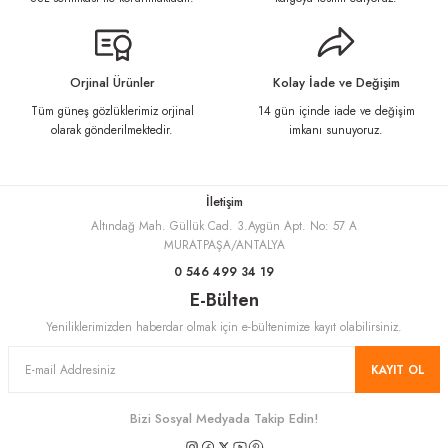
Ürün açıklamasında eksik bilgiler bulunuyor.
Ürün bilgilerinde hatalar bulunuyor.
Ürün fiyatı diğer sitelerden daha pahalı.
Orjinal Ürünler
Kolay İade ve Değişim
Bu ürüne benzer farklı alternatifler olmalı.
Tüm güneş gözlüklerimiz orjinal
14 gün içinde iade ve değişim
olarak gönderilmektedir.
imkanı sunuyoruz.
İletişim
Altındağ Mah. Güllük Cad. 3.Aygün Apt. No: 57 A
Gönder
MURATPAŞA/ANTALYA
0 546 499 34 19
E-Bülten
Yeniliklerimizden haberdar olmak için e-bültenimize kayıt olabilirsiniz.
KAYIT OL
Bizi Sosyal Medyada Takip Edin!