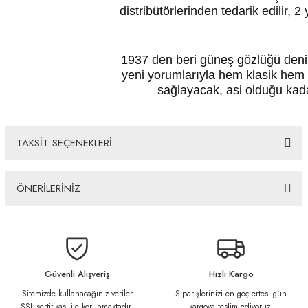
distribütörlerinden tedarik edilir, 2 
1937 den beri güneş gözlüğü denin
yeni yorumlarıyla hem klasik hem
sağlayacak, asi olduğu kada
TAKSİT SEÇENEKLERİ
ÖNERİLERİNİZ
Bu ürünün fiyat bilgisi, resim, ürün açıklamalarında ve diğer konularda
yetersiz gördüğünüz noktaları öneri formunu kullanarak tarafımıza
iletebilirsiniz.
Görüş ve önerileriniz için teşekkür ederiz.
Güvenli Alışveriş
Hızlı Kargo
Sitemizde kullanacağınız veriler
Siparişlerinizi en geç ertesi gün
Ürün resmi kalitesiz, bozuk veya görüntülenemiyor.
SSL sertifikası ile korunmaktadır.
kargoya teslim ediyoruz.