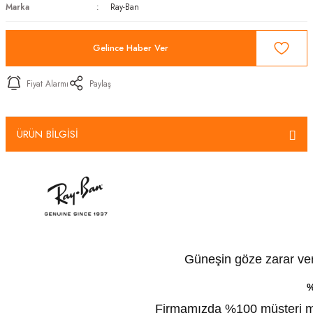
Marka
Ray-Ban
Gelince Haber Ver
Fiyat Alarmı
Paylaş
ÜRÜN BİLGİSİ
Güneşin göze zarar veren
%
Firmamızda %100 müşteri mem