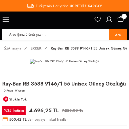
Türkiye’nin Her yerine
ÜCRETSİZ KARGO!
Ara
Anasayfa
ERKEK
Ray-Ban RB 3588 9146/1 55 Unisex Güneş Gö
Ray-Ban RB 3588 9146/1 55 Unisex Güneş Gözlüğü
0 Puan - 0 Yorum
Stokta Yok
4.696,25 TL
%35 İndirim
7.225,00 TL
500,42 TL
’den başlayan taksit fırsatları