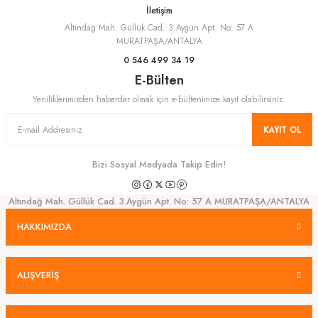
İletişim
Altındağ Mah. Güllük Cad. 3.Aygün Apt. No: 57 A
Gönder
MURATPAŞA/ANTALYA
0 546 499 34 19
E-Bülten
Yeniliklerimizden haberdar olmak için e-bültenimize kayıt olabilirsiniz.
KAYIT OL
Bizi Sosyal Medyada Takip Edin!
Altındağ Mah. Güllük Cad. 3.Aygün Apt. No: 57 A MURATPAŞA/ANTALYA
HAKKIMIZDA
ALIŞVERİŞ