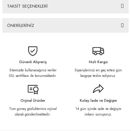
TAKSİT SEÇENEKLERİ
ÖNERİLERİNİZ
Bu ürünün fiyat bilgisi, resim, ürün açıklamalarında ve diğer konularda
yetersiz gördüğünüz noktaları öneri formunu kullanarak tarafımıza
iletebilirsiniz.
Görüş ve önerileriniz için teşekkür ederiz.
Güvenli Alışveriş
Hızlı Kargo
Sitemizde kullanacağınız veriler
Siparişlerinizi en geç ertesi gün
Ürün resmi kalitesiz, bozuk veya görüntülenemiyor.
SSL sertifikası ile korunmaktadır.
kargoya teslim ediyoruz.
Ürün açıklamasında eksik bilgiler bulunuyor.
Ürün bilgilerinde hatalar bulunuyor.
Ürün fiyatı diğer sitelerden daha pahalı.
Orjinal Ürünler
Kolay İade ve Değişim
Bu ürüne benzer farklı alternatifler olmalı.
Tüm güneş gözlüklerimiz orjinal
14 gün içinde iade ve değişim
olarak gönderilmektedir.
imkanı sunuyoruz.