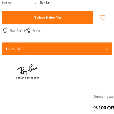
Marka
Ray-Ban
Gelince Haber Ver
Fiyat Alarmı
Paylaş
ÜRÜN BİLGİSİ
Güneşin göze za
% 100 O