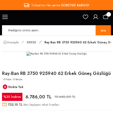
Türkiye’nin Her yerine
ÜCRETSİZ KARGO!
Ara
Anasayfa
ERKEK
Ray-Ban RB 3750 925940 62 Erkek Güneş Gö
Ray-Ban RB 3750 925940 62 Erkek Güneş Gözlüğü
0 Puan - 0 Yorum
Stokta Yok
6.786,00 TL
%35 İndirim
10.440,00 TL
723,10 TL
’den başlayan taksit fırsatları