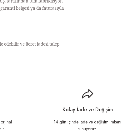
A.Ş. tarafından tüm fabrikasyon
garanti belgesi ya da faturasıyla
e edebilir ve ücret iadesi talep
llanarak tarafımıza iletebilirsiniz.
Kolay İade ve Değişim
orjinal
14 gün içinde iade ve değişim imkanı
ir.
sunuyoruz.