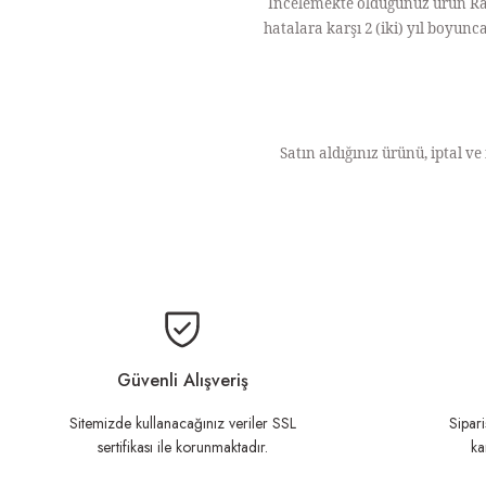
İncelemekte olduğunuz ürün Ray
hatalara karşı 2 (iki) yıl boyun
Satın aldığınız ürünü, iptal ve
Bu ürünün fiyat bilgisi, resim, ürü
Ürün resmi kalitesiz, bozuk veya görüntülenemiyor.
Ürün açıklamasında eksik bilgiler bulunuyor.
Güvenli Alışveriş
Ürün bilgilerinde hatalar bulunuyor.
Sitemizde kullanacağınız veriler SSL
Sipari
sertifikası ile korunmaktadır.
ka
Ürün fiyatı diğer sitelerden daha pahalı.
Bu ürüne benzer farklı alternatifler olmalı.