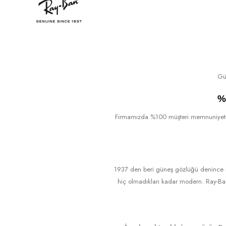
Gün
%
Firmamızda %100 müşteri memnuniyeti esas
1937 den beri güneş gözlüğü denince i
hiç olmadıkları kadar modern. Ray-Ban