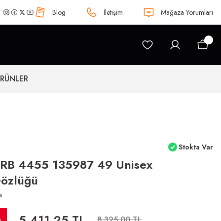
Blog
İletişim
Mağaza Yorumları
ÜRÜNLER
Stokta Var
 RB 4455 135987 49 Unisex
özlüğü
m
5.411,25 TL
m
8.325,00 TL