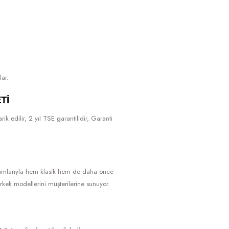
lar.
TI
k edilir, 2 yıl TSE garantilidir, Garanti
rumlarıyla hem klasik hem de daha önce
kek modellerini müşterilerine sunuyor.