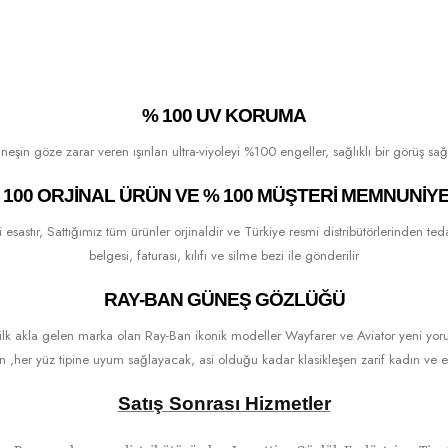
% 100 UV KORUMA
eşin göze zarar veren ışınları ultra-viyoleyi %100 engeller, sağlıklı bir görüş sağ
 100 ORJINAL ÜRÜN VE % 100 MÜŞTERI MEMNUNIYE
tır, Sattığımız tüm ürünler orjinaldir ve Türkiye resmi distribütörlerinden tedari
belgesi, faturası, kılıfı ve silme bezi ile gönderilir
RAY-BAN GÜNEŞ GÖZLÜĞÜ
lk akla gelen marka olan Ray-Ban ikonik modeller Wayfarer ve Aviator yeni yo
 ,her yüz tipine uyum sağlayacak, asi olduğu kadar klasikleşen zarif kadın ve er
Satış Sonrası Hizmetler