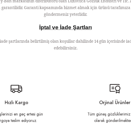
-Ban markasının distribütörü olan Luxottica Gözlük Endüstri ve Tic. 
ca garantilidir. Garanti kapsamında hizmet almak için ürünü tarafımıza 
göndermeniz yeterlidir.
İptal ve İade Şartları
 iade şartlarında belirtilmiş olan koşullar dahilinde 14 gün içerisinde iad
edebilirsiniz.
n açıklamalarında ve diğer konularda yetersiz gördüğünüz noktaları öneri formunu ku
Görüş ve önerileriniz için teşekkür ederiz.
Hızlı Kargo
Orjinal Ürünler
şlerinizi en geç ertesi gün
Tüm güneş gözlüklerimiz 
rgoya teslim ediyoruz.
olarak gönderilmekted