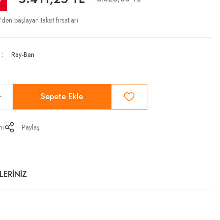
’den başlayan taksit fırsatları
Ray-Ban
Sepete Ekle
mı
Paylaş
LERİNİZ