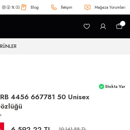
Blog
İletişim
Mağaza Yorumları
ÜRÜNLER
Stokta Var
 RB 4456 667781 50 Unisex
özlüğü
m
6.592,22 TL
m
10.141,88 TL