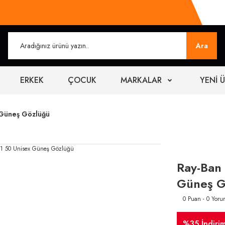
Ara
ERKEK
ÇOCUK
MARKALAR
YENİ 
 Güneş Gözlüğü
Ray-Ban
Güneş G
0 Puan - 0 Yoru
%35 İndiri