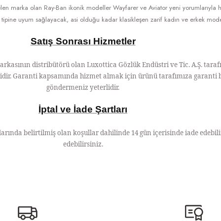
len marka olan Ray-Ban ikonik modeller Wayfarer ve Aviator yeni yorumlarıyl
tipine uyum sağlayacak, asi olduğu kadar klasikleşen zarif kadın ve erkek model
Satış Sonrası Hizmetler
asının distribütörü olan Luxottica Gözlük Endüstri ve Tic. A.Ş. tar
ilidir. Garanti kapsamında hizmet almak için ürünü tarafımıza garanti b
göndermeniz yeterlidir.
İptal ve İade Şartları
larında belirtilmiş olan koşullar dahilinde 14 gün içerisinde iade edebili
edebilirsiniz.
n açıklamalarında ve diğer konularda yetersiz gördüğünüz noktaları öneri formunu ku
Görüş ve önerileriniz için teşekkür ederiz.