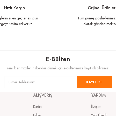
Hızlı Kargo
Orjinal Ürünler
şlerinizi en geç ertesi gün
Tüm güneş gözlüklerimiz 
rgoya teslim ediyoruz.
olarak gönderilmekted
E-Bülten
Gönder
Yeniliklerimizden haberdar olmak için e-bültenimize kayıt olabilirsiniz.
KAYIT OL
ALIŞVERİŞ
YARDIM
Kadın
İletişim
Erkek
Yeni Üyelik