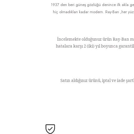
1937 den beri güneş gözlüğü denince ilk akla ge
hiç olmadıkları kadar modern. Ray-Ban ,her yüz 
İncelemekte olduğunuz ürün Ray-Ban mark
hatalara karşı 2 (iki) yıl boyunca garant
Satın aldığınız ürünü, iptal ve iade şart
Bu ürünün fiyat bilgisi, resim, ürü
Ürün resmi kalitesiz, bozuk veya görüntülenemiyor.