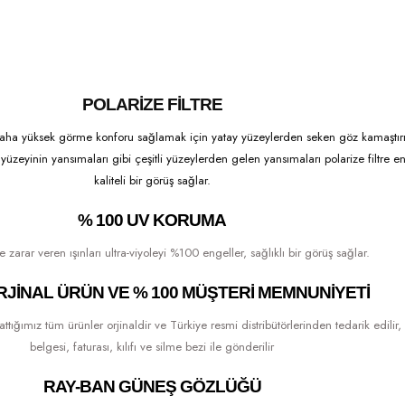
POLARIZE FILTRE
aha yüksek görme konforu sağlamak için yatay yüzeylerden seken göz kamaştırıcı
yüzeyinin yansımaları gibi çeşitli yüzeylerden gelen yansımaları polarize filtre en
kaliteli bir görüş sağlar.
% 100 UV KORUMA
zarar veren ışınları ultra-viyoleyi %100 engeller, sağlıklı bir görüş sağlar.
RJINAL ÜRÜN VE % 100 MÜŞTERI MEMNUNIYETI
ğımız tüm ürünler orjinaldir ve Türkiye resmi distribütörlerinden tedarik edilir, 
belgesi, faturası, kılıfı ve silme bezi ile gönderilir
RAY-BAN GÜNEŞ GÖZLÜĞÜ