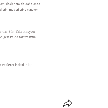
a hem klasik hem de daha önce
lerini müşterilerine sunuyor.
afından tüm fabrikasyon
elgesi ya da faturasıyla
r ve ücret iadesi talep
llanarak tarafımıza iletebilirsiniz.