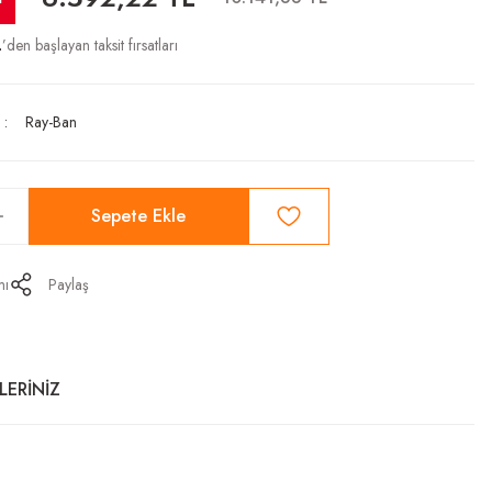
L
’den başlayan taksit fırsatları
Ray-Ban
Sepete Ekle
mı
Paylaş
LERİNİZ