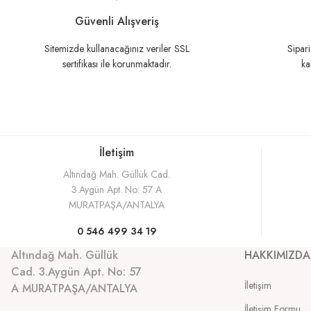
Ürün açıklamasında eksik bilgiler bulunuyor.
Güvenli Alışveriş
Ürün bilgilerinde hatalar bulunuyor.
Sitemizde kullanacağınız veriler SSL
Sipari
sertifikası ile korunmaktadır.
ka
Ürün fiyatı diğer sitelerden daha pahalı.
Bu ürüne benzer farklı alternatifler olmalı.
İletişim
Altındağ Mah. Güllük Cad.
3.Aygün Apt. No: 57 A
MURATPAŞA/ANTALYA
0 546 499 34 19
Altındağ Mah. Güllük
HAKKIMIZDA
Cad. 3.Aygün Apt. No: 57
İletişim
A MURATPAŞA/ANTALYA
İletişim Formu