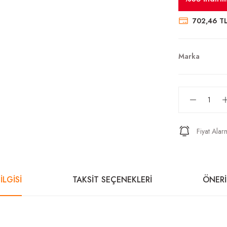
702,46 T
Marka
Fiyat Alar
İLGİSİ
TAKSİT SEÇENEKLERİ
ÖNERİ