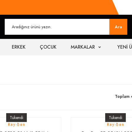
Ara
ERKEK
ÇOCUK
MARKALAR
YENİ 
Toplam 
Tükendi
Tükendi
Ray-Ban
Ray-Ban