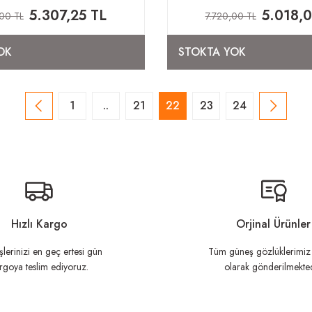
5.307,25 TL
5.018,
00 TL
7.720,00 TL
OK
STOKTA YOK
1
..
21
22
23
24
Hızlı Kargo
Orjinal Ürünler
şlerinizi en geç ertesi gün
Tüm güneş gözlüklerimiz 
rgoya teslim ediyoruz.
olarak gönderilmekted