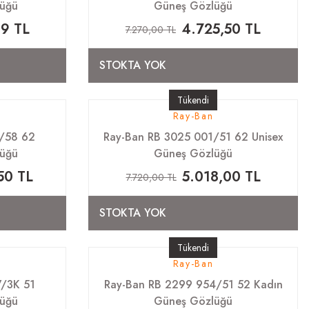
lüğü
Güneş Gözlüğü
19 TL
4.725,50 TL
7.270,00 TL
STOKTA YOK
Tükendi
Ray-Ban
/58 62
Ray-Ban RB 3025 001/51 62 Unisex
lüğü
Güneş Gözlüğü
50 TL
5.018,00 TL
7.720,00 TL
STOKTA YOK
Tükendi
Ray-Ban
7/3K 51
Ray-Ban RB 2299 954/51 52 Kadın
lüğü
Güneş Gözlüğü