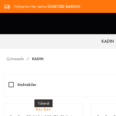
Türkiye’nin Her yerine
ÜCRETSİZ KARGO!
KADIN
Anasayfa
KADIN
Stoktakiler
Tükendi
Ray-Ban